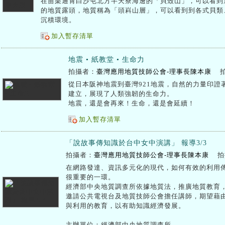
在苗栗通霄白沙屯北方半天寮海邊的「貝殼山」，可以看到
的地質露頭，地質稱為「頭嵙山層」，可以看到到各式貝類
沉積環境。
加入暫存清單
地震 • 紙教堂 • 生命力
拍攝者：
臺灣應用地質技師公會-理事長陳本康
從日本阪神地震到臺灣921地震，自然的力量印證
建立，展現了人類強韌的生命力。
地震，還是會再來！生命，還是會延續！
加入暫存清單
「說故事傳知識於台中女中演講」 報導3/3
拍攝者：
臺灣應用地質技師公會-理事長陳本康
拍
在網路發達、資訊多元化的現代，如何有效的利用
很重要的一環。
經濟部中央地質調查所依據地質法，推廣地質教育，
邀請公共電視台及地質技師公會擔任講師，期望藉
與利用的教育，以有助知識經濟發展。