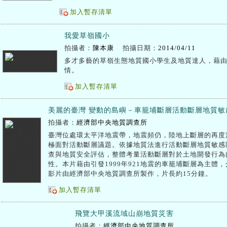
加入暫存清單
我愛草嶺國小
拍攝者：
陳本康
拍攝日期：
2014/04/11
多才多藝的草嶺生態地質國小學生及地質達人，藉
情。
加入暫存清單
美麗的臺灣 變動的島嶼－車籠埔斷層活動斷層地質敏
拍攝者：
經濟部中央地質調查所
臺灣位處環太平洋地震帶，地震頻仍，陸地上斷層的再度
極面對活動斷層議題。依據地質法進行活動斷層地質敏感
查與地質安全評估，整體考量活動斷層對於土地開發行為
性。本片藉由引發1999年921地震的車籠埔斷層為主體
影片由經濟部中央地質調查所製作，片長約15分鐘。
加入暫存清單
飛覽大甲溪流域山崩地質災害
拍攝者：
經濟部中央地質調查所