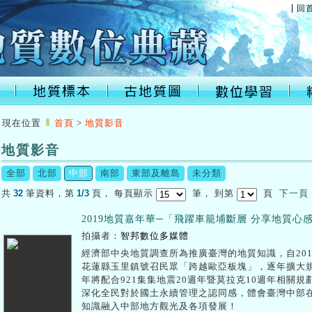
回
:::
現在位置
首頁
>
地質影音
地質影音
:::
全部
北部
中部
南部
東部及離島
未分類
32
1/3
共
筆資料，第
頁，
每頁顯示
筆，
到第
頁
下一頁
2019地質嘉年華─「飛躍車籠埔斷層 分享地質心
拍攝者：
智邦數位多媒體
經濟部中央地質調查所為推廣臺灣的地質知識，自20
花蓮縣玉里鎮號召民眾「跨越歐亞板塊」，逐年擴大規
年將配合921集集地震20週年暨莫拉克10週年相關
深化全民對於國土永續管理之認同感，體會臺灣中部
知識融入中部地方觀光及各項發展！