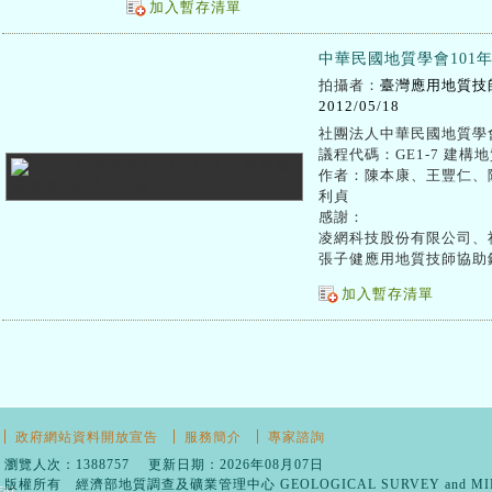
加入暫存清單
中華民國地質學會101
拍攝者：
臺灣應用地質技
2012/05/18
社團法人中華民國地質學會
議程代碼：GE1-7 建
作者：陳本康、王豐仁、
利貞
感謝：
凌網科技股份有限公司、
張子健應用地質技師協助
加入暫存清單
政府網站資料開放宣告
服務簡介
專家諮詢
瀏覽人次：1388757 更新日期：2026年08月07日
版權所有 經濟部地質調查及礦業管理中心 GEOLOGICAL SURVEY and MININ