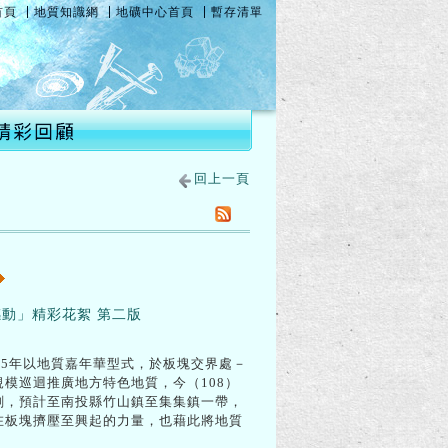
首頁
地質知識網
地礦中心首頁
暫存清單
回上一頁
感動」精彩花絮 第二版
15年以地質嘉年華型式，於板塊交界處－
模巡迴推廣地方特色地質，今（108）
規劃，預計至南投縣竹山鎮至集集鎮一帶，
在板塊擠壓至興起的力量，也藉此將地質