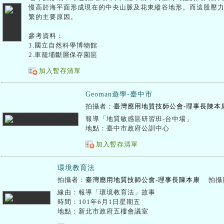
慢高於海平面形成現在的中央山脈及花東縱谷地形。而這股壓
繁的主要原因。
參考資料：
1.國立自然科學博物館
2.車籠埔斷層保存園區
加入暫存清單
Geoman遊學-臺中市
拍攝者：
臺灣應用地質技師公會-理事長陳本
報導「地質敏感區研習班-台中場」
地點：臺中市政府公訓中心
加入暫存清單
環境教育法
拍攝者：
臺灣應用地質技師公會-理事長陳本康
拍攝
緣由：報導「環境教育法」故事
時間：101年6月1日星期五
地點：新北市政府五樓會議室