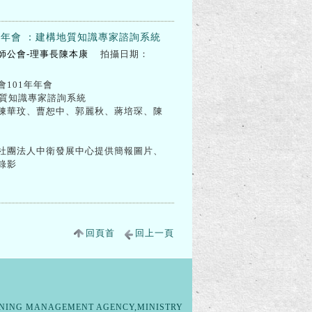
年年會 ：建構地質知識專家諮詢系統
師公會-理事長陳本康
拍攝日期：
101年年會
構地質知識專家諮詢系統
陳華玟、曹恕中、郭麗秋、蔣培琛、陳
社團法人中衛發展中心提供簡報圖片、
錄影
回頁首
回上一頁
G MANAGEMENT AGENCY,MINISTRY