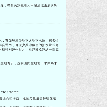
分鐘，帶領民眾觀看大甲溪流域山崩與災
。
8
水，有如埋藏於地下之地下水庫。把名竹
聯合運用，可減少其沖積扇的抽水量並舒
本所特別製作影片，歡迎民眾連結一探究
竹盆地為例，說明山間盆地地下水庫為未
：
2013/07/27
慢慢高出海面，這個力量還是持續在進