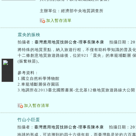
主辦單位：經濟部中央地質調查所
加入暫存清單
震央的振秧
拍攝者：
臺灣應用地質技師公會-理事長陳本康
拍攝日期：
20
將特殊的地質景點，納入旅遊行程，不僅有助科學知識的普及
十二條創意地質旅遊路線後，位於921「震央」的車籠埔斷層 
(振奮秧苗)。
參考資料：
1.國立自然科學博物館
2.車籠埔斷層保存園區
3.地調所在2013臺北國際書展-北北基12條地質旅遊路線大公開
加入暫存清單
竹山小巨蛋
拍攝者：
臺灣應用地質技師公會-理事長陳本康
拍攝日期：
20
地球的形成，可追溯到約四十六億年前，而臺灣島是於約六百