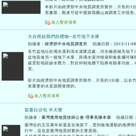
本影片由經濟部中央地質調查所製作，片長約3
害畫面，觀者可從中窺探我國山崩調查工作情形
加入暫存清單
大自然給我們的禮物─名竹地下水庫
拍攝者：
經濟部中央地質調查所
拍攝日期：
2013/11/0
名竹盆地位於濁水溪和清水溪匯流處，河水極易補充地下
盆地當做另一個地下水庫，與濁水溪沖積扇和集集攔河堰
緩雲彰地區缺水壓力，對於抑制地層下陷將有顯著功效，
竟。
影片由經濟部中央地質調查所製作，片長約3分鐘，以名
來重要的水資源開發標的。
加入暫存清單
苗栗白沙屯 半天寮
拍攝者：
臺灣應用地質技師公會-理事長陳本康
拍攝日期
臺灣在約五百萬年前還是在海面下，受到板塊運動的推擠而
行中，這也是臺灣地震頻繁的主要原因。