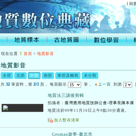
回
:::
現在位置
首頁
>
地質影音
地質影音
:::
全部
北部
中部
南部
東部及離島
未分類
32
2/3
共
筆資料，第
頁，
每頁顯示
筆，
上一頁
到第
地質法三讀後剪輯
拍攝者：
臺灣應用地質技師公會-理事長陳本康
地質法於99年11月16日上午9點30分通過。
加入暫存清單
Geoman遊學-臺北市