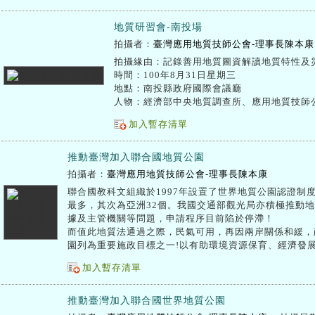
地質研習會-南投場
拍攝者：
臺灣應用地質技師公會-理事長陳本康
拍攝緣由：記錄善用地質圖資解讀地質特性及
時間：100年8月31日星期三
地點：南投縣政府國際會議廳
人物：經濟部中央地質調查所、應用地質技師
加入暫存清單
推動臺灣加入聯合國地質公園
拍攝者：
臺灣應用地質技師公會-理事長陳本康
聯合國教科文組織於1997年設置了世界地質公園認證制度
最多，其次為亞洲32個。我國交通部觀光局亦積極推動
據及主管機關等問題，申請程序目前陷於停滯！
而值此地質法通過之際，民氣可用，再因兩岸關係和緩，
園列為重要施政目標之一!以有助環境資源保育、經濟發展
加入暫存清單
推動臺灣加入聯合國世界地質公園