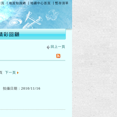
首頁
地質知識網
地礦中心首頁
暫存清單
回上一頁
頁
下一頁
拍攝日期：
2010/11/16