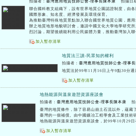
拍攝者：
臺灣應用地質技師公會-理事長陳本康
拍攝日
聯合國科教文組織下，設有世界地質公園認證制度，由各
國際形象、知名度、經濟發展及環境保育。
為推動臺灣特殊地質景點加入聯合國世界地質公園，應用
辦之地質地形地貌研討會，邀請中國文化大學地學研究所
烈討論，期望後續能利用公民媒體力量，推動臺灣加入聯
加入暫存清單
地質法三讀-民眾知的權利
拍攝者：
臺灣應用地質技師公會-理事
地質法於99年11月16日上午9點30分
加入暫存清單
地熱能源與溫泉遊憩資源座談會
拍攝者：
臺灣應用地質技師公會-理事長陳本康
拍
臺灣的地質條件，除了容易山崩土石流以外，蘊藏
臺灣的一個補償。由中國鑛冶工程學會及工業技術
地熱能源與溫泉遊憩資源座談會，於99年10月29
加入暫存清單