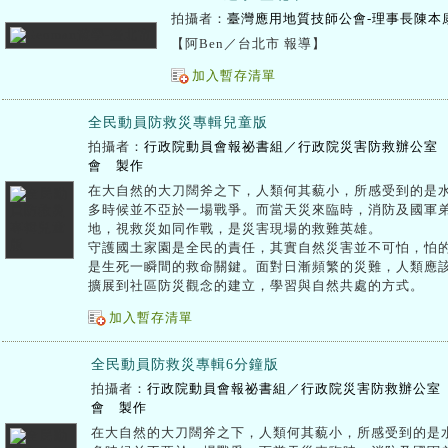
拍攝者：
臺灣應用地質技師公會-理事長陳本
【阿Ben／台北市 報導】
加入暫存清單
全民動員防救災專輯兒童版
拍攝者：
行政院動員會報祕書組／行政院災害防救辦公室
會 製作
在大自然的大刀闊斧之下，人類何其藐小，所感受到的是水
多時候並不亞於一場戰爭。而當天災來臨時，消防及國軍弟
地，視救災如同作戰，是災害現場的救難英雄。
守護國土家園是全民的責任，其實自然災害並不可怕，怕的
是生死一瞬間的救命關鍵。面對日漸頻繁的災難，人類應該
擴展到社區防災觀念的建立，學習與自然共處的方式。
加入暫存清單
全民動員防救災專輯6分鐘版
拍攝者：
行政院動員會報祕書組／行政院災害防救辦公室
會 製作
在大自然的大刀闊斧之下，人類何其藐小，所感受到的是水