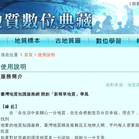
回
:::
現在位置
首頁
>
使用說明
使用說明
服務簡介
資料來源：
地質
「新簡單地質」學風
臺灣地質知識服務網 開創
【緣 起】
在「在生活中多關心一分地質，在生命裡創造百分百幸福」理念下，
找到
他要的地質知識服務。臺灣地質構造複雜且又地狹人稠，平均每人需要
民眾
如果對於所處的環境地質多一分認知，就能少一分災害。