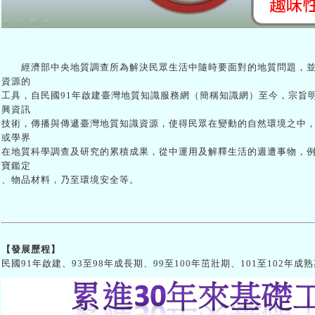
經濟部中央地質調查所為解決民眾生活中隨時要面對的地質問題，並
資源的
工具，自民國91年啟建臺灣地質知識服務網（簡稱知識網）至今，宗旨
興資訊
技術，傳播與傳遞臺灣地質知識資源，使得民眾在變動的自然環境之中
或學界
在地質科學調查及研究的累積成果，從中運用及解釋生活的週遭事物，
寶鑑定
、物品材料，乃至環境安全等。
【發展歷程】
民國91年啟建、93至98年成長期、99至100年茁壯期、101至102年成