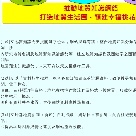
(1)創立地質知識樹支援關鍵字檢索，網站搜尋有譜：整合地質知識分
詞、所
內研究地質名詞及地質新知識論趨勢等，建立地質知識樹及關鍵字之關
關聯
地圖預測知識趨勢，未來可為決策支援參考工具。
(2)創立以「資料類型標示」融合各種知識資源的詮釋資料，致使搜尋
聞、電子檔案、
圖像、百科釋詞等資料，均能在標準作業流程及格式下被建置、典藏與
類型標示」概念，
將所有資料整合建置，致使網站資料庫搜尋無縫。
(3)創立外部地質新聞（新知）自動擷取，網站日日有新知：配合社經
訊，
並提高本所因應輿情之速度及網站流通效能。