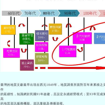
臺灣的地質文獻最早出現在西元1849年，地質調查所面對百年來累積
作
的延續性，知識網於民國91年啟建，且設定永續經營模式；至93年完
高
的地質資訊服務機能、資訊量能及傳播規模。