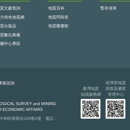
質文獻查詢
地質百科
暫存清單
方特色地質網
地質問與答
質出版品
地質圖書館
質數位典藏
礦中心專區
經濟部地質
專家諮詢
臺灣地質
調查及礦業
知識服務網
管理中心
AL SURVEY and MINING
f ECONOMIC AFFAIRS
市中和區華新街109巷2號 電話：