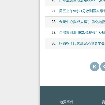
26
日本鹿兒島地震規模4.7 無
27
周五上午9時21分收到國家級
28
金屬中心與成大攜手 強化地
29
台灣東部海域02:41規模4.7
30
叫爸爸！比侏羅紀恐龍更早登場
:::
地質事件