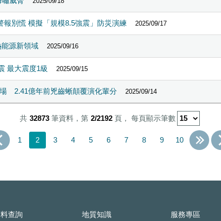
海嘯威脅
2025/09/18
警報別慌 模擬「規模8.5強震」防災演練
2025/09/17
熱能源新領域
2025/09/16
地震 最大震度1級
2025/09/15
 2.41億年前兇齒蜥顛覆演化輩分
2025/09/14
共
32873
筆資料，第
2/2192
頁，
每頁顯示筆數
1
2
3
4
5
6
7
8
9
10
資料查詢
地質知識
服務專區