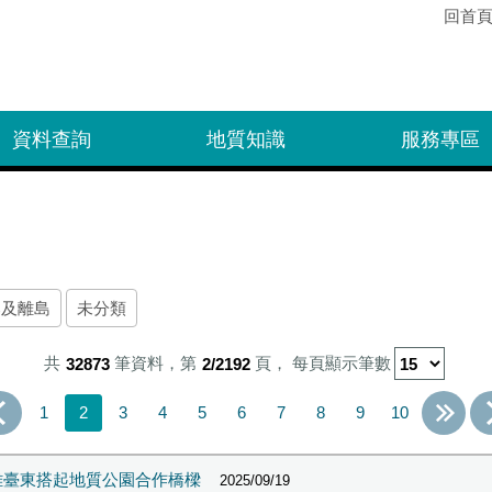
回首
資料查詢
地質知識
服務專區
部及離島
未分類
共
32873
筆資料，第
2/2192
頁，
每頁顯示筆數
1
2
3
4
5
6
7
8
9
10
雄臺東搭起地質公園合作橋樑
2025/09/19