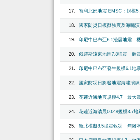
17
智利北部地震 EMSC：規模5.
18
國家防災日模擬強震及海嘯演
19
印尼中巴布亞6.1淺層地震 
20
俄羅斯遠東地區7.8強震 餘震
21
印尼中巴布亞發生規模6.1地
22
國家防災日將發地震海嘯演練
23
花蓮近海地震規模4.7 最大
24
花蓮近海清晨00:48規模3.7
25
新北模擬8.5強震救災 無腳