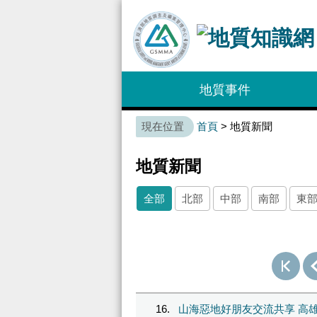
:::
地質事件
:::
首頁
> 地質新聞
地質新聞
全部
北部
中部
南部
東
16
山海惡地好朋友交流共享 高