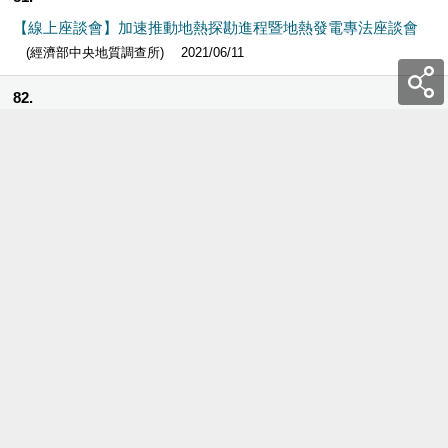
【線上座談會】加速推動地熱探勘進程暨地熱發電專法座談會
(經濟部中央地質調查所)
2021/06/11
82
【線上展覽】種子美術館 數位展
(國立臺灣博物館)
2021/05/31
83
防疫好幫手－玩石幫你配
(玩石碎碎念)
2021/05/28
84
出發吧!黃博館「礦山文化行旅」打包金瓜石美好記憶
(新北市立黃金博物館)
2021/05/11
85
水土保持月啟動 系列活動開跑
(行政院農業委員會水土保持局)
2021/05/11