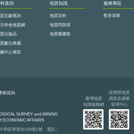
資料查詢
地質知識
服務專區
質文獻查詢
地質百科
暫存清單
方特色地質網
地質問與答
質出版品
地質圖書館
質數位典藏
礦中心專區
經濟部地質
專家諮詢
臺灣地質
調查及礦業
知識服務網
管理中心
AL SURVEY and MINING
f ECONOMIC AFFAIRS
市中和區華新街109巷2號 電話：