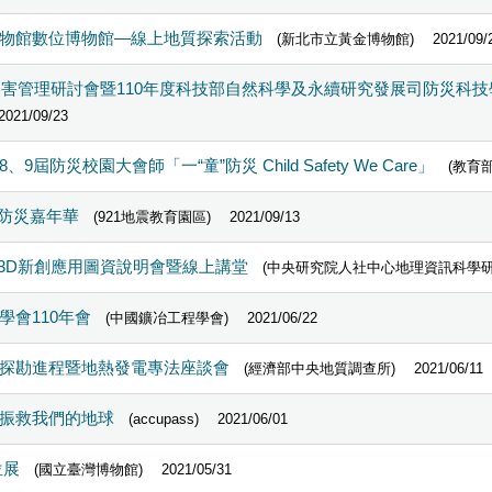
物館數位博物館—線上地質探索活動
(新北市立黃金博物館)
2021/09/
灣災害管理研討會暨110年度科技部自然科學及永續研究發展司防災科
2021/09/23
防災校園大會師「一“童”防災 Child Safety We Care」
(教育部
土防災嘉年華
(921地震教育園區)
2021/09/13
賽暨3D新創應用圖資說明會暨線上講堂
(中央研究院人社中心地理資訊科學研
會110年會
(中國鑛冶工程學會)
2021/06/22
探勘進程暨地熱發電專法座談會
(經濟部中央地質調查所)
2021/06/11
振救我們的地球
(accupass)
2021/06/01
位展
(國立臺灣博物館)
2021/05/31