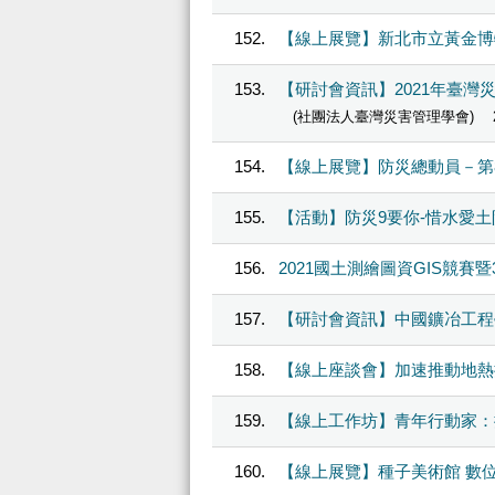
152
【線上展覽】新北市立黃金博
153
【研討會資訊】2021年臺
(社團法人臺灣災害管理學會)
154
【線上展覽】防災總動員－第8、9屆
155
【活動】防災9要你-惜水愛
156
2021國土測繪圖資GIS競
157
【研討會資訊】中國鑛冶工程學
158
【線上座談會】加速推動地熱
159
【線上工作坊】青年行動家：
160
【線上展覽】種子美術館 數