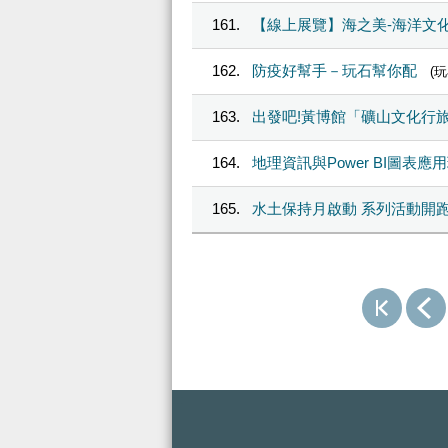
161
【線上展覽】海之美-海洋文
162
防疫好幫手－玩石幫你配
(
163
出發吧!黃博館「礦山文化行
164
地理資訊與Power BI圖表應
165
水土保持月啟動 系列活動開
:::