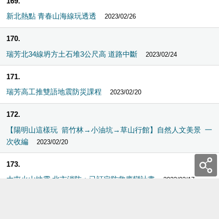
169
新北熱點 青春山海線玩透透
2023/02/26
170
瑞芳北34線坍方土石堆3公尺高 道路中斷
2023/02/24
171
瑞芳高工推雙語地震防災課程
2023/02/20
172
【陽明山這樣玩 箭竹林→小油坑→草山行館】自然人文美景 一
次收編
2023/02/20
173
大屯火山地震 北市消防：已訂定防救應變計畫
2023/02/17
174
北投少見規模3.1地震氣象局估與大屯火山有關 中研院稱監測正