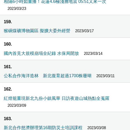
相隔6小時如重播！花蓮4.6極淺層地震 05:51又來一次
2023/03/23
159
猴硐煤礦博物園區 擬擴大委外經營
2023/03/17
160
國內首見大規模崩塌全紀錄 水保局開放
2023/03/14
161
公私合作海洋造林 新北復育超過1700株珊瑚
2023/03/11
162
紅燈籠重現新北九份小鎮風華 日訪夜遊山城熱點全蒐羅
2023/03/09
163
新北合作慈濟辦理第16期防災士培訓課程
2023/03/08