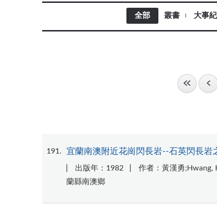
全部
叢書
大事紀
191
宜蘭南澳附近花崗閃長岩--石英閃長岩
出版年：1982
作者：黃漢勇;Hwang, Ha
蘭縣南澳鄉