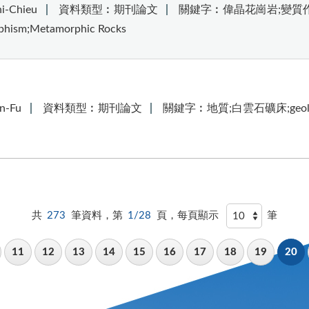
-Chieu
資料類型︰期刊論文
關鍵字︰偉晶花崗岩;變質作
sm;Metamorphic Rocks
n-Fu
資料類型︰期刊論文
關鍵字︰地質;白雲石礦床;geology
共
273
筆資料，第
1/28
頁，每頁顯示
筆
11
12
13
14
15
16
17
18
19
20