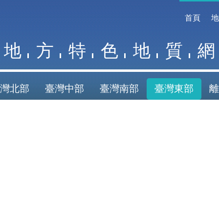
首頁
地
方
特
色
地
質
網
灣北部
臺灣中部
臺灣南部
臺灣東部
離