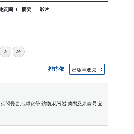
地質圖
摘要
影片
排序依
英閃長岩;地球化學;礦物;花崗岩;蘭陽及東臺灣;宜