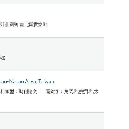
蘭縣壯圍鄉;臺北縣貢寮鄉
澳鄉
Suao-Nanao Area, Taiwan
資料類型︰期刊論文
關鍵字︰角閃岩;變質岩;太