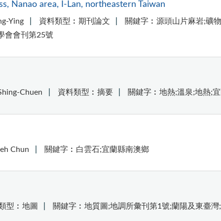
s, Nanao area, I-Lan, northeastern Taiwan
g-Ying
資料類型︰期刊論文
關鍵字︰源頭山片麻岩;礦物化學研究;
質學會會刊第25號
ing-Chuen
資料類型︰摘要
關鍵字︰地熱;溫泉;地熱;
h Chun
關鍵字︰白雲石;宜蘭縣南澳鄉
類型︰地圖
關鍵字︰地質圖;地調所彙刊第1號;蘭陽及東臺灣