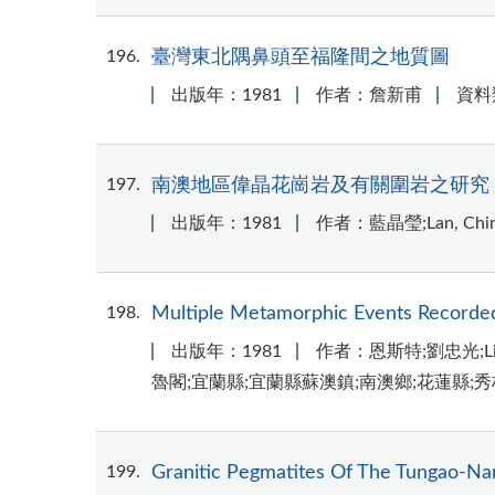
196
臺灣東北隅鼻頭至福隆間之地質圖
出版年：1981
作者：詹新甫
資料
197
南澳地區偉晶花崗岩及有關圍岩之研究
出版年：1981
作者：藍晶瑩;Lan, Chin
198
Multiple Metamorphic Events Recorded
出版年：1981
作者：恩斯特;劉忠光;Liou, J
魯閣;宜蘭縣;宜蘭縣蘇澳鎮;南澳鄉;花蓮縣;秀林鄉;中
199
Granitic Pegmatites Of The Tungao-N