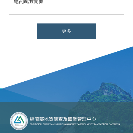
地質圖;宜蘭縣
更多