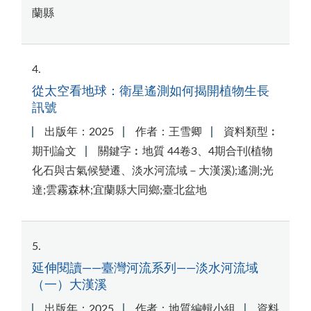
蘭縣
4
從太空看地球：衛星遙測如何揭開植物生長
訊號
出版年：2025
作者：王雪卿
資料類型︰
期刊論文
關鍵字︰地質 44卷3、4期合刊(植物
化石與古氣候變遷、淡水河流域－大漢溪);遙測;光
達;雲霧森林;宜蘭縣大同鄉;臺北盆地
5
延伸閱讀——臺灣河流系列——淡水河流域
（一）大漢溪
出版年：2025
作者：地質編輯小組
資料