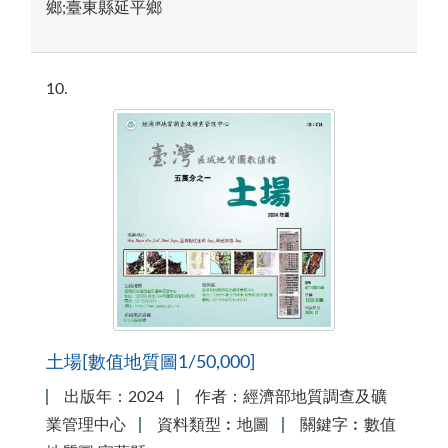
鄉;臺東縣延平鄉
10
土場[數值地質圖1/50,000]
出版年：2024
作者：經濟部地質調查及礦
業管理中心
資料類型︰地圖
關鍵字︰數值