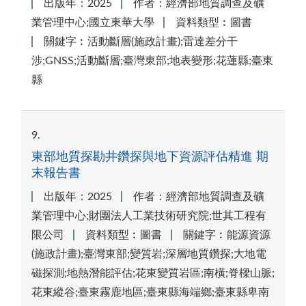
出版年：2025
作者：經濟部地質調查及礦
業管理中心;國立東華大學
資料類型︰圖書
關鍵字︰活動斷層(施政計畫);雷達差分干
涉;GNSS;活動斷層;臺灣東部;地表變形;花蓮縣;臺東
縣
9
東部地質探勘井鑽探與地下資源評估精進 期
末報告書
出版年：2025
作者：經濟部地質調查及礦
業管理中心;財團法人工業技術研究院;世其工程有
限公司
資料類型︰圖書
關鍵字︰能源資源
(施政計畫);臺灣東部;變質岩;深層地質鑽探;大地電
磁探測;地熱潛能評估;花東變質岩區;南橫;脊樑山脈;
花東縱谷;臺東霧鹿地區;臺東縣海端鄉;臺東縣卑南