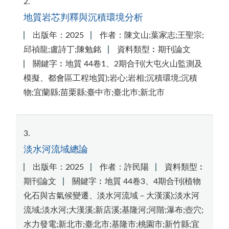
2
地質岩芯判釋與沉積環境分析
出版年：2025
作者：陳文山;葉家志;王聖宗;
邱禎龍;盧詩丁;陳勉銘
資料類型︰期刊論文
關鍵字︰地質 44卷1、2期合刊(大屯火山監測及
模擬、都會區工程地質);岩心;岩相;沉積環境;沉積
物;宜蘭縣;苗栗縣;臺中市;臺北巿;新北市
3
淡水河流域總論
出版年：2025
作者：許民陽
資料類型︰
期刊論文
關鍵字︰地質 44卷3、4期合刊(植物
化石與古氣候變遷、淡水河流域－大漢溪);淡水河
流域;淡水河;大漢溪;新店溪;基隆河;河階;瀑布;壺穴;
水力發電;新北市;臺北市;基隆市;桃園市;新竹縣;宜