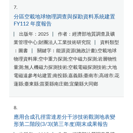
7
分區空載地球物理調查與探勘資料系統建置
FY112 年度報告
出版年：2025
作者：經濟部地質調查及礦
業管理中心;財團法人工業技術研究院
資料類型
︰圖書
關鍵字︰能源資源(施政計畫);空載地球
物理資料庫;空中重力探測;空中磁力探測;岩層物性
量測;無人機磁力探測技術;空載電磁探測技術;大地
電磁遠參考站建置;南投縣;嘉義縣;臺南市;高雄市;花
蓮縣;臺東縣;苗栗縣南庄鄉;宜蘭縣大同鄉
8
應用合成孔徑雷達差分干涉技術觀測地表變
形第二階段(3/3)(第三年度)期末成果報告