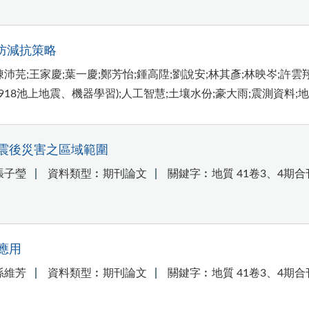
害防減抗策略
沛芫;王家慶;葉一慶;鄭芳怡;鍾高陞;劉說安;林其彥;林映岑;許雲
0918池上地震、機器學習);人工智慧;土壤水份;豪大雨;震測資料;
震後災害之區域範圍
張子瑩
資料類型︰期刊論文
關鍵字︰地質 41卷3、4期合
應用
孫維芳
資料類型︰期刊論文
關鍵字︰地質 41卷3、4期合