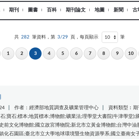
期刊
圖書
百科
期刊論文
地圖
新聞
古
共
282
筆資料，第
3/29
頁，每頁顯示
筆
1
2
3
4
5
6
7
8
9
10
期
24
作者：經濟部地質調查及礦業管理中心
資料類型︰期
岩石;寶石;標本;地質標本;博物館;礦業法;理學堂大書院(牛津學堂)
灣史前文化博物館;國立故宮博物院;新北市立黃金博物館;台灣中
左鎮化石園區;臺北市立大學地球環境暨生物資源學系;國立臺南女