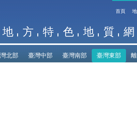
首頁
地
方
特
色
地
質
網
灣北部
臺灣中部
臺灣南部
臺灣東部
離