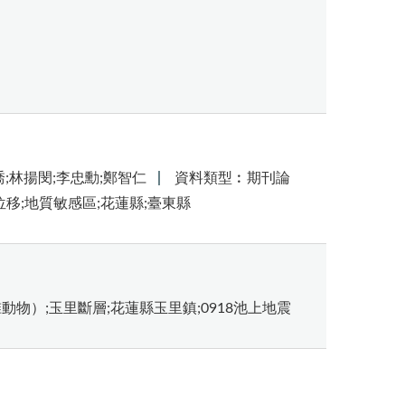
喬;林揚閔;李忠勳;鄭智仁
資料類型︰期刊論
位移;地質敏感區;花蓮縣;臺東縣
動物）;玉里斷層;花蓮縣玉里鎮;0918池上地震