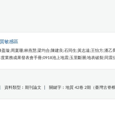
地質敏感區
盈璇;周稟珊;林燕慧;梁均合;陳建良;石同生;黃志遠;王怡方;潘乙
度業務成果發表會手冊;0918池上地震;玉里斷層;地表破裂;同震
資料類型︰期刊論文
關鍵字︰地質 42卷 2期（臺灣古脊椎