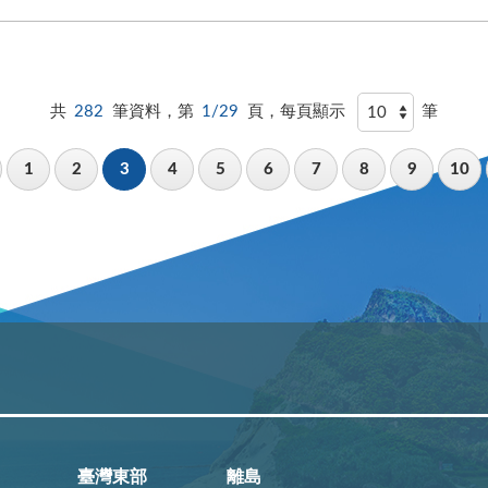
共
282
筆資料，第
1/29
頁，每頁顯示
筆
1
2
3
4
5
6
7
8
9
10
臺灣東部
離島