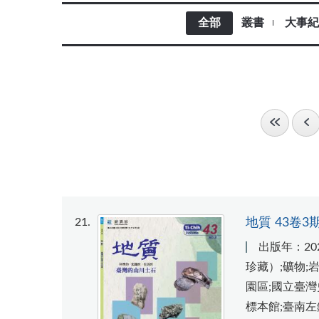
全部
叢書
大事紀
21
地質 43卷3
出版年：20
珍藏）;礦物;
園區;國立臺
標本館;臺南