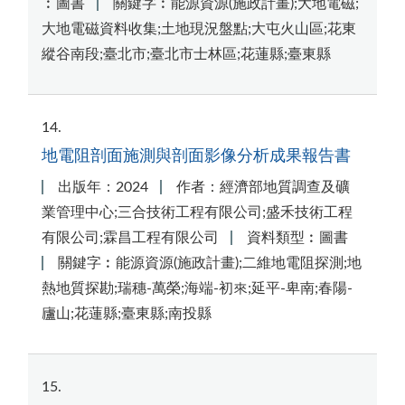
︰圖書
關鍵字︰能源資源(施政計畫);大地電磁;
大地電磁資料收集;土地現況盤點;大屯火山區;花東
縱谷南段;臺北市;臺北市士林區;花蓮縣;臺東縣
14
地電阻剖面施測與剖面影像分析成果報告書
出版年：2024
作者：經濟部地質調查及礦
業管理中心;三合技術工程有限公司;盛禾技術工程
有限公司;霖昌工程有限公司
資料類型︰圖書
關鍵字︰能源資源(施政計畫);二維地電阻探測;地
熱地質探勘;瑞穗-萬榮;海端-初來;延平-卑南;春陽-
廬山;花蓮縣;臺東縣;南投縣
15