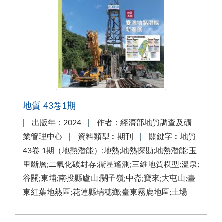
地質 43卷1期
出版年：2024
作者：經濟部地質調查及礦
業管理中心
資料類型︰期刊
關鍵字︰地質
43卷 1期（地熱潛能）;地熱;地熱探勘;地熱潛能;玉
里斷層;二氧化碳封存;衛星遙測;三維地質模型;溫泉;
谷關;東埔;南投縣廬山;關子嶺;中崙;寶來;大屯山;臺
東紅葉地熱區;花蓮縣瑞穗鄉;臺東霧鹿地區;土場