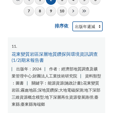
7
8
9
10
排序依
11
花東變質岩區深層地質鑽探與環境資訊調查
(1/2)期末報告書
出版年：2024
作者：經濟部地質調查及礦
業管理中心;財團法人工業技術研究院
資料類型
︰圖書
關鍵字︰能源資源(施政計畫);花東變質
岩區;霧鹿地區;深地質鑽探;大地電磁探測;地下深部
三維資源概念模型;地下深層再生資源發展路徑;臺
東縣;臺東縣海端鄉