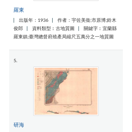
羅東
出版年：1936
作者：宇佐美衞;市原博;鈴木
俊郎
資料類型︰古地質圖
關鍵字︰宜蘭縣
羅東鎮;臺灣總督府殖產局縮尺五萬分之一地質圖
5
研海