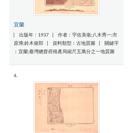
宜蘭
出版年：1937
作者：宇佐美衞;八木秀一;市
原博;鈴木俊郎
資料類型︰古地質圖
關鍵字
︰宜蘭;臺灣總督府殖產局縮尺五萬分之一地質圖
4