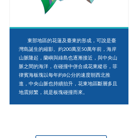
東部地區的花蓮及臺東的形成，可說是臺
灣島誕生的縮影。約200萬至50萬年前，海岸
山脈隆起，蘭嶼與綠島也逐漸接近，與中央山
脈之間的海洋，在碰撞中併合成花東縱谷，菲
律賓海板塊以每年約8公分的速度朝西北推
進，中央山脈也持續抬升，花東地區斷層多且
地震頻繁，就是板塊碰撞而來。