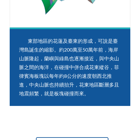
東部地區的花蓮及臺東的形成，可說是臺
灣島誕生的縮影。約200萬至50萬年前，海岸
山脈隆起，蘭嶼與綠島也逐漸接近，與中央山
脈之間的海洋，在碰撞中併合成花東縱谷，菲
律賓海板塊以每年約8公分的速度朝西北推
進，中央山脈也持續抬升，花東地區斷層多且
地震頻繁，就是板塊碰撞而來。