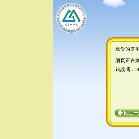
親愛的使
網頁正在
錯誤碼：5