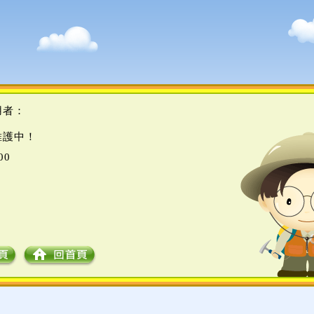
用者：
維護中！
00