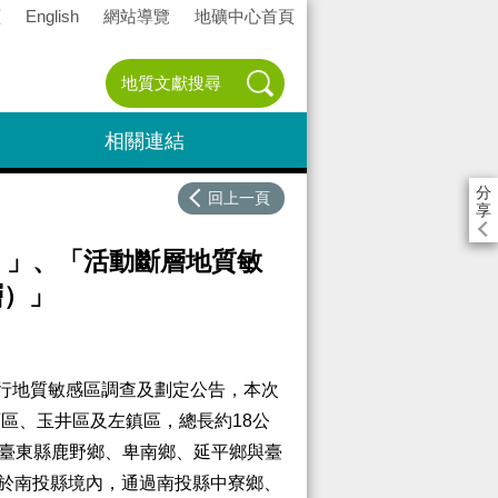
頁
English
網站導覽
地礦中心首頁
相關連結
分
回上一頁
享
）」、「活動斷層地質敏
層）」
行地質敏感區調查及劃定公告，本次
西區、玉井區及左鎮區，總長約18公
通過臺東縣鹿野鄉、卑南鄉、延平鄉與臺
圍位於南投縣境內，通過南投縣中寮鄉、