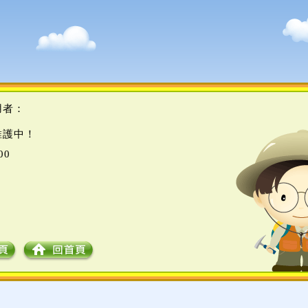
用者：
維護中！
00