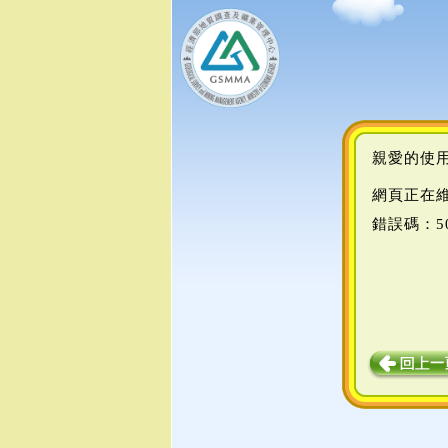
親愛的使
網頁正在
錯誤碼：5