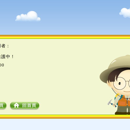
用者：
維護中！
00