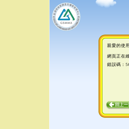
親愛的使
網頁正在
錯誤碼：5