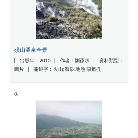
磺山溫泉全景
出版年：2010
作者：劉彥求
資料類型︰
圖片
關鍵字︰火山;溫泉;地熱;噴氣孔
8