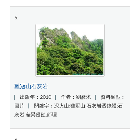
5
雞冠山石灰岩
出版年：2010
作者：劉彥求
資料類型︰
圖片
關鍵字︰泥火山;雞冠山;石灰岩透鏡體;石
灰岩;差異侵蝕;節理