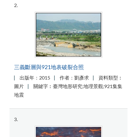
2
三義斷層與921地表破裂合照
出版年：2015
作者：劉彥求
資料類型︰
圖片
關鍵字︰臺灣地形研究;地理景觀;921集集
地震
3