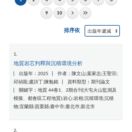
9
10
排序依
1
地質岩芯判釋與沉積環境分析
出版年：2025
作者：陳文山;葉家志;王聖宗;
邱禎龍;盧詩丁;陳勉銘
資料類型︰期刊論文
關鍵字︰地質 44卷1、2期合刊(大屯火山監測及
模擬、都會區工程地質);岩心;岩相;沉積環境;沉積
物;宜蘭縣;苗栗縣;臺中市;臺北巿;新北市
2