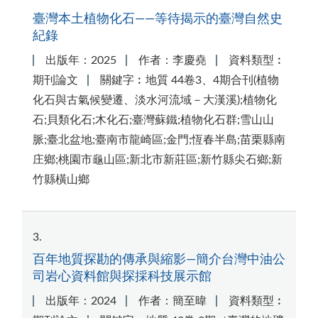
臺灣本土植物化石——等待揭示的臺灣自然史
紀錄
出版年：2025
作者：李慶堯
資料類型︰
期刊論文
關鍵字︰地質 44卷3、4期合刊(植物
化石與古氣候變遷、淡水河流域－大漢溪);植物化
石;貝類化石;木化石;臺灣蘇鐵;植物化石群;雪山山
脈;臺北盆地;臺南市龍崎區;金門;恆春半島;苗栗縣南
庄鄉;桃園市龜山區;新北市新莊區;新竹縣尖石鄉;新
竹縣橫山鄉
3
百年地質探勘的傳承與縮影—簡介台灣中油公
司岩心資料館與探採科技展示館
出版年：2024
作者：簡至暐
資料類型︰