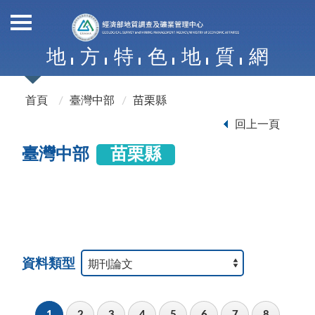
地
方
特
色
地
質
網
首頁
臺灣中部
苗栗縣
回上一頁
臺灣中部
苗栗縣
資料類型
1
2
3
4
5
6
7
8