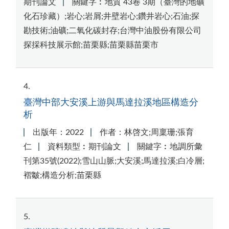
期刊論文
關鍵字︰地質 43卷 3期（臺灣的地礦
化石珍藏）;岩心;岩屑;井壁岩心;鑽井岩心;石油;探
勘技術;油礦;二氧化碳封存;台灣中油股份有限公司
探採科技展示館;苗栗縣;苗栗縣苗栗市
4
臺灣中部大安溪上游與馬達拉溪地區構造分
析
出版年：2022
作者：林啓文;周稟珊;張育
仁
資料類型︰期刊論文
關鍵字︰地調所彙
刊第35號(2022);雪山山脈;大安溪;馬達拉溪;白冷層;
褶皺;構造分析;苗栗縣
5