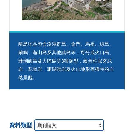
離島地區包含澎湖群島、金門、馬祖、綠島、
蘭嶼、龜山島及其他諸島等，可分成火山島、
珊瑚礁島及大陸島等3種類型，蘊含柱狀玄武
岩、花崗岩、珊瑚礁岩及火山地形等獨特的自
然景觀。
資料類型