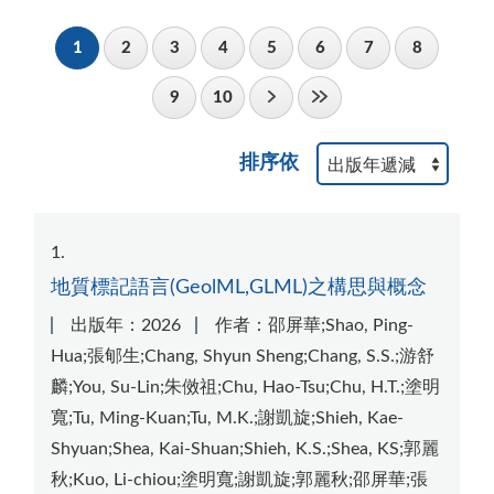
1
2
3
4
5
6
7
8
9
10
排序依
1
地質標記語言(GeolML,GLML)之構思與概念
出版年：2026
作者：邵屏華;Shao, Ping-
Hua;張郇生;Chang, Shyun Sheng;Chang, S.S.;游舒
麟;You, Su-Lin;朱傚祖;Chu, Hao-Tsu;Chu, H.T.;塗明
寬;Tu, Ming-Kuan;Tu, M.K.;謝凱旋;Shieh, Kae-
Shyuan;Shea, Kai-Shuan;Shieh, K.S.;Shea, KS;郭麗
秋;Kuo, Li-chiou;塗明寬;謝凱旋;郭麗秋;邵屏華;張