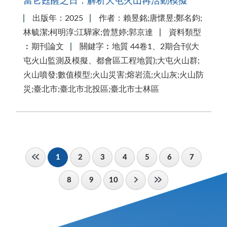
當它甦醒之日：解析大屯火山再活動模擬
出版年：2025
作者：賴昱銘;唐懷昱;鄭名鈞;
林毓潔;柯明淳;江驊家;曾慧婷;郭京達
資料類型
︰期刊論文
關鍵字︰地質 44卷1、2期合刊(大
屯火山監測及模擬、都會區工程地質);大屯火山群;
火山噴發;數值模型;火山災害;熔岩流;火山灰;火山防
災;臺北市;臺北市北投區;臺北市士林區
1
2
3
4
5
6
7
8
9
10