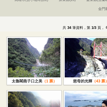
金門縣
共
34
筆資料，第
1/3
頁，
太魯閣燕子口之美
1
慈母的光輝
43