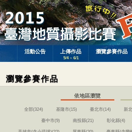
活動公告
上傳作品
瀏覽參賽作品
5/4 ~ 6/1
瀏覽參賽作品
依地區瀏覽
全部(324)
基隆市(15)
臺北市(14)
新北
臺中市(9)
南投縣(21)
彰化縣(4)
高雄市(含小琉球)(22)
屏東縣(20)
臺東縣(含蘭嶼