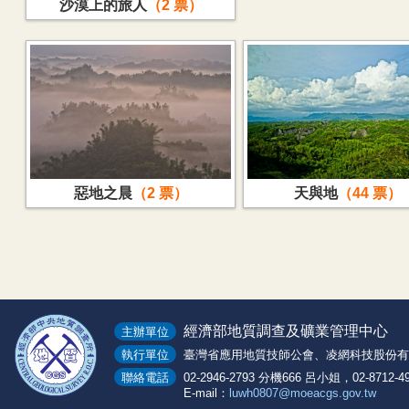
沙漠上的旅人
2
惡地之晨
2
天與地
44
經濟部地質調查及礦業管理中心
主辦單位
執行單位
臺灣省應用地質技師公會、凌網科技股份有
聯絡電話
02-2946-2793 分機666 呂小姐，02-8712-
E-mail：
luwh0807@moeacgs.gov.tw