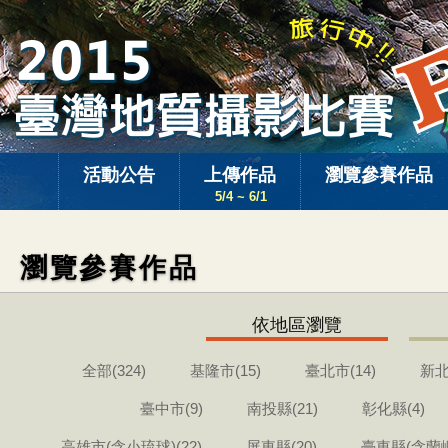
活動公告
上傳作品
瀏覽參賽作品
5/4 ~ 6/1
瀏覽參賽作品
依地區瀏覽
全部(324)
基隆市(15)
臺北市(14)
新北
臺中市(9)
南投縣(21)
彰化縣(4)
高雄市(含小琉球)(22)
屏東縣(20)
臺東縣(含蘭嶼