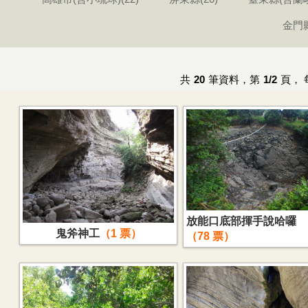
金門縣
共
20
筆資料，第
1/2
頁，
放能口底部揮手說哈囉
鬼斧神工
1
78