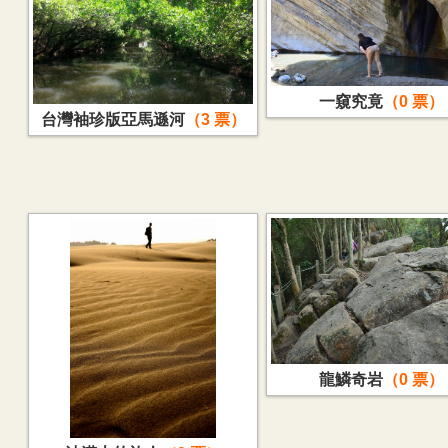
一窺究竟
0
台灣袖珍版亞馬遜河
3
龍鱗奇岩
0