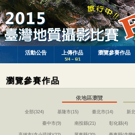
活動公告
上傳作品
瀏覽參賽作品
5/4 ~ 6/1
瀏覽參賽作品
依地區瀏覽
全部(324)
基隆市(15)
臺北市(14)
新北
臺中市(9)
南投縣(21)
彰化縣(4)
高雄市(含小琉球)(22)
屏東縣(20)
臺東縣(含蘭嶼