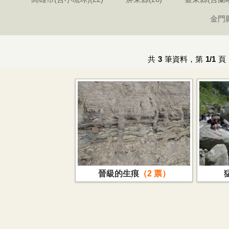
金門縣
共
3
筆資料，第
1/1
頁
晉級的生痕
2