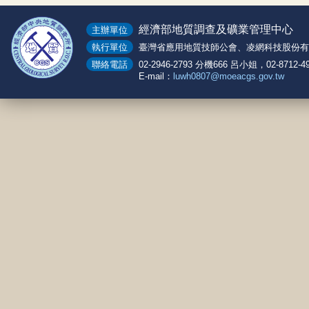
經濟部地質調查及礦業管理中心
主辦單位
執行單位
臺灣省應用地質技師公會、凌網科技股份有
聯絡電話
02-2946-2793 分機666 呂小姐，02-8712-
E-mail：
luwh0807@moeacgs.gov.tw