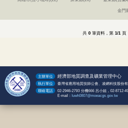
金門縣
共
0
筆資料，第
1/1
頁
經濟部地質調查及礦業管理中心
主辦單位
執行單位
臺灣省應用地質技師公會、凌網科技股份有
聯絡電話
02-2946-2793 分機666 呂小姐，02-8712-
E-mail：
luwh0807@moeacgs.gov.tw