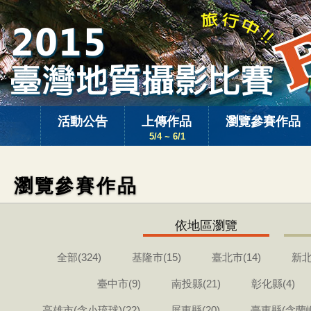
活動公告
上傳作品
瀏覽參賽作品
5/4 ~ 6/1
瀏覽參賽作品
依地區瀏覽
全部(324)
基隆市(15)
臺北市(14)
新北
臺中市(9)
南投縣(21)
彰化縣(4)
高雄市(含小琉球)(22)
屏東縣(20)
臺東縣(含蘭嶼