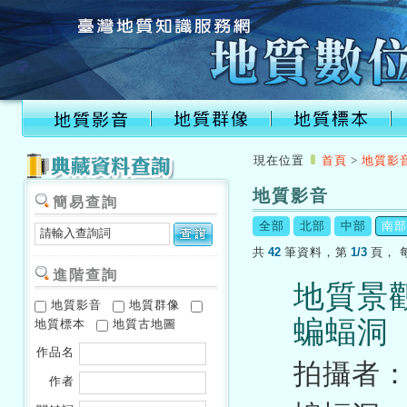
:::
現在位置
首頁
>
地質影
地質影音
簡易查詢
:::
全部
北部
中部
南部
42
1/3
共
筆資料，第
頁，
進階查詢
地質景
地質影音
地質群像
蝙蝠洞
地質標本
地質古地圖
作品名
拍攝者
作者