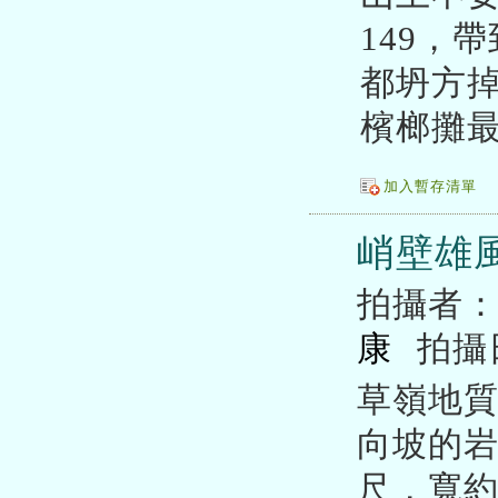
149，
都坍方
檳榔攤
加入暫存清單
峭壁雄
拍攝者
康
拍攝
草嶺地
向坡的岩
尺，寬約