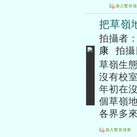
加入暫存清
把草嶺
拍攝者
康
拍攝
草嶺生態
沒有校
年初在
個草嶺
各界多
加入暫存清單