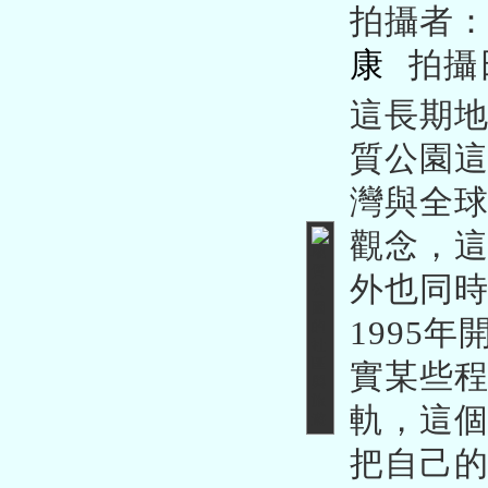
拍攝者
康
拍攝
這長期
質公園
灣與全
觀念，
外也同
1995
實某些
軌，這
把自己