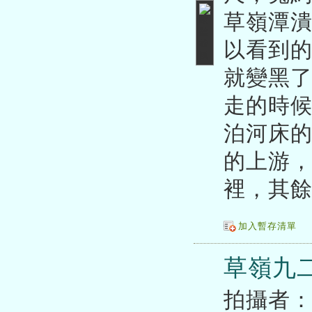
草嶺潭
以看到
就變黑
走的時
泊河床
的上游
裡，其
加入暫存清單
草嶺九
拍攝者