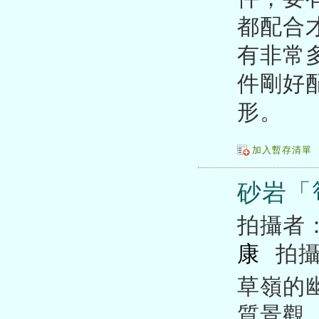
都配合
有非常
件剛好
形。
加入暫存清單
砂岩「
拍攝者
康
拍
草嶺的
質景觀