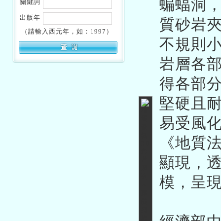
蝙蝠洞，
關鍵詞
出版年
質砂岩
（請輸入西元年，如：1997）
不規則
岩層各
得各部
堅硬且
易受風化
《地質
顯現，
模，呈