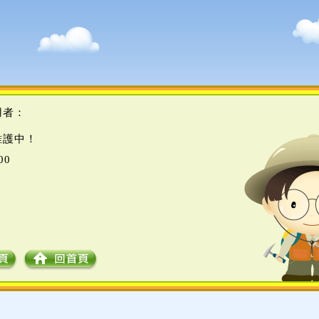
用者：
維護中！
00