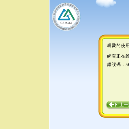
親愛的使
網頁正在
錯誤碼：5