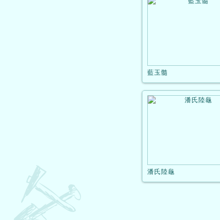
藍玉髓
潘氏陸龜