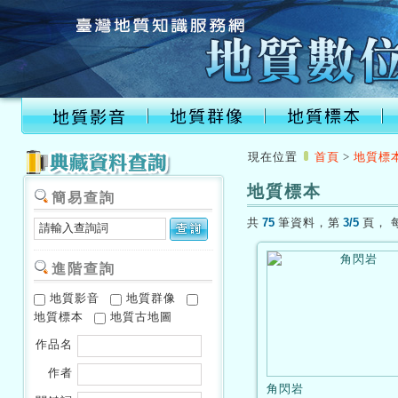
:::
現在位置
首頁
>
地質標
地質標本
簡易查詢
75
3/5
共
筆資料，第
頁，
進階查詢
地質影音
地質群像
地質標本
地質古地圖
作品名
作者
角閃岩