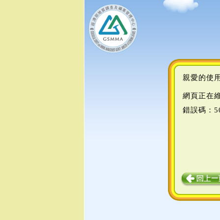
親愛的使
網頁正在
錯誤碼：5