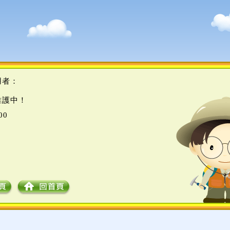
用者：
維護中！
00