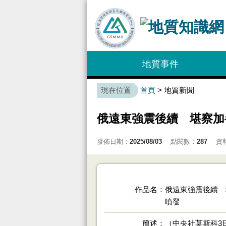
:::
地質事件
:::
首頁
> 地質新聞
俄遠東強震後續 堪察加
發佈日期：
2025/08/03
點閱數：
287
資
作品名
俄遠東強震後續 
噴發
簡述
（中央社莫斯科3