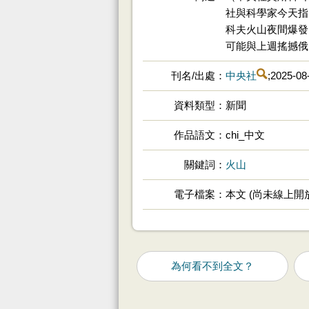
社與科學家今天指
科夫火山夜間爆發
可能與上週搖撼俄國
刊名/出處
中央社
;2025-08
資料類型
新聞
作品語文
chi_中文
關鍵詞
火山
電子檔案
本文 (尚未線上開
為何看不到全文？