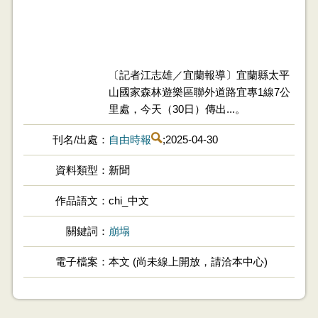
〔記者江志雄／宜蘭報導〕宜蘭縣太平
山國家森林遊樂區聯外道路宜專1線7公
里處，今天（30日）傳出...。
刊名/出處
自由時報
;2025-04-30
資料類型
新聞
作品語文
chi_中文
關鍵詞
崩塌
電子檔案
本文 (尚未線上開放，請洽本中心)