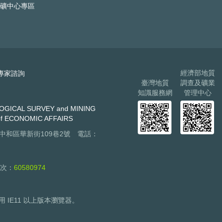
礦中心專區
經濟部地質
專家諮詢
臺灣地質
調查及礦業
知識服務網
管理中心
AL SURVEY and MINING
f ECONOMIC AFFAIRS
市中和區華新街109巷2號 電話：
次：
60580974
用 IE11 以上版本瀏覽器。