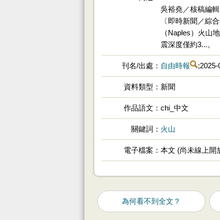
吳裕堯／核稿編輯
〔即時新聞／綜合
（Naples）火
震深度僅約3...。
刊名/出處
自由時報
;2025-
資料類型
新聞
作品語文
chi_中文
關鍵詞
火山
電子檔案
本文 (尚未線上開
為何看不到全文？