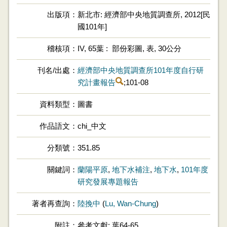
出版項
新北市: 經濟部中央地質調查所, 2012[民
國101年]
稽核項
IV, 65葉 : 部份彩圖, 表, 30公分
刊名/出處
經濟部中央地質調查所101年度自行研
究計畫報告
;101-08
資料類型
圖書
作品語文
chi_中文
分類號
351.85
關鍵詞
蘭陽平原
,
地下水補注
,
地下水
,
101年度
研究發展專題報告
著者再查詢
陸挽中
(
Lu, Wan-Chung
)
附註
參考文獻: 葉64-65