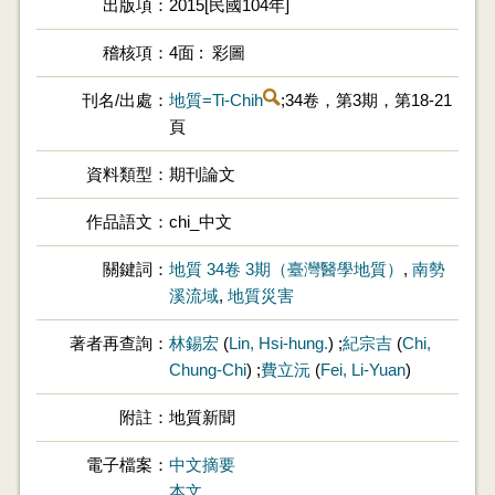
出版項
2015[民國104年]
稽核項
4面 : 彩圖
刊名/出處
地質=Ti-Chih
;34卷，第3期，第18-21
頁
資料類型
期刊論文
作品語文
chi_中文
關鍵詞
地質 34卷 3期（臺灣醫學地質）
,
南勢
溪流域
,
地質災害
著者再查詢
林錫宏
(
Lin, Hsi-hung.
) ;
紀宗吉
(
Chi,
Chung-Chi
) ;
費立沅
(
Fei, Li-Yuan
)
附註
地質新聞
電子檔案
中文摘要
本文