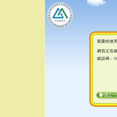
親愛的使
網頁正在
錯誤碼：5