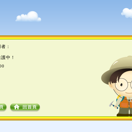
用者：
維護中！
00