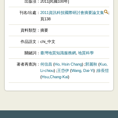
出版項
2011[民國100年]
刊名/出處
2011資訊科技國際研討會摘要論文集
;
頁138
資料類型
摘要
作品語文
chi_中文
關鍵詞
臺灣地質知識服務網
,
地質科學
著者再查詢
何信昌
(
Ho, Hsin Chang
) ;
郭麗秋
(
Kuo,
Li-chiou
) ;
王岱伊
(
Wang, Dai-Yi
) ;
徐長愷
(
Hsu,Chang-Kai
)