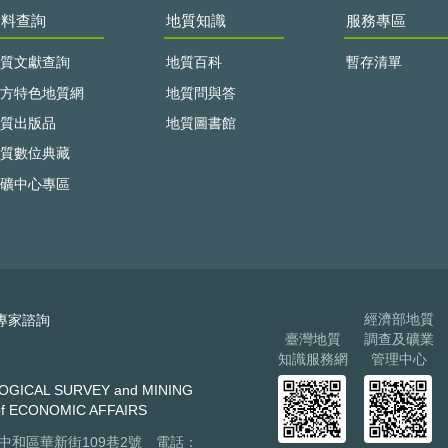
資料查詢
地質知識
服務專區
質文獻查詢
地質百科
暫存清單
方特色地質網
地質問與答
質出版品
地質圖書館
質數位典藏
礦中心專區
經濟部地質
專家諮詢
臺灣地質
調查及礦業
知識服務網
管理中心
AL SURVEY and MINING
f ECONOMIC AFFAIRS
市中和區華新街109巷2號 電話：