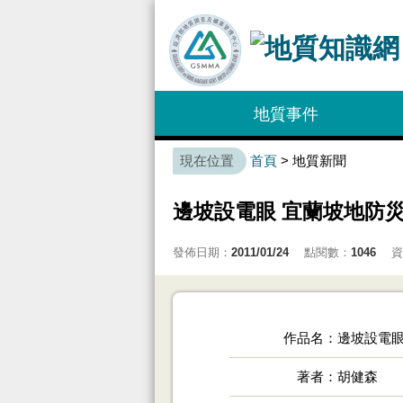
:::
地質事件
:::
首頁
> 地質新聞
邊坡設電眼 宜蘭坡地防
發佈日期：
2011/01/24
點閱數：
1046
資
作品名
邊坡設電眼
著者
胡健森