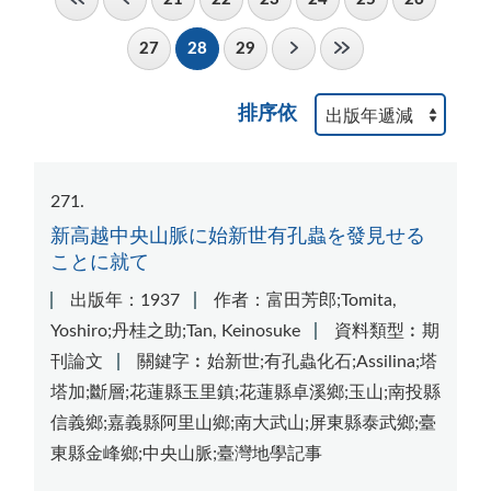
27
28
29
排序依
271
新高越中央山脈に始新世有孔蟲を發見せる
ことに就て
出版年：1937
作者：富田芳郎;Tomita,
Yoshiro;丹桂之助;Tan, Keinosuke
資料類型︰期
刊論文
關鍵字︰始新世;有孔蟲化石;Assilina;塔
塔加;斷層;花蓮縣玉里鎮;花蓮縣卓溪鄉;玉山;南投縣
信義鄉;嘉義縣阿里山鄉;南大武山;屏東縣泰武鄉;臺
東縣金峰鄉;中央山脈;臺灣地學記事