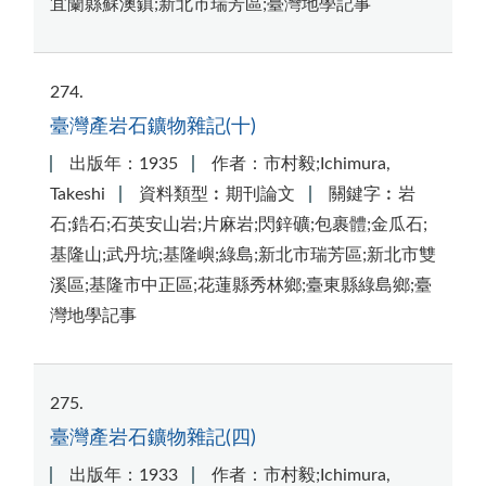
宜蘭縣蘇澳鎮;新北市瑞芳區;臺灣地學記事
274
臺灣產岩石鑛物雜記(十)
出版年：1935
作者：市村毅;Ichimura,
Takeshi
資料類型︰期刊論文
關鍵字︰岩
石;鋯石;石英安山岩;片麻岩;閃鋅礦;包裹體;金瓜石;
基隆山;武丹坑;基隆嶼;綠島;新北市瑞芳區;新北市雙
溪區;基隆市中正區;花蓮縣秀林鄉;臺東縣綠島鄉;臺
灣地學記事
275
臺灣產岩石鑛物雜記(四)
出版年：1933
作者：市村毅;Ichimura,