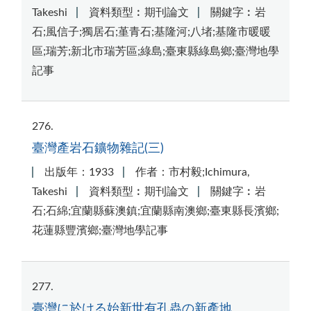
Takeshi
資料類型︰期刊論文
關鍵字︰岩
石;風信子;獨居石;堇青石;基隆河;八堵;基隆市暖暖
區;瑞芳;新北市瑞芳區;綠島;臺東縣綠島鄉;臺灣地學
記事
276
臺灣產岩石鑛物雜記(三)
出版年：1933
作者：市村毅;Ichimura,
Takeshi
資料類型︰期刊論文
關鍵字︰岩
石;石綿;宜蘭縣蘇澳鎮;宜蘭縣南澳鄉;臺東縣長濱鄉;
花蓮縣豐濱鄉;臺灣地學記事
277
臺灣に於ける始新世有孔蟲の新產地