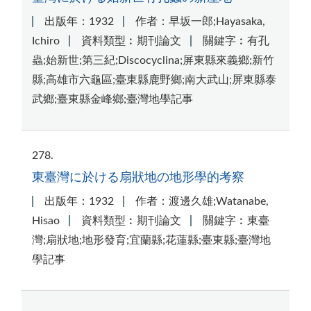
出版年：1932
作者：早坂一郎;Hayasaka,
Ichiro
資料類型︰期刊論文
關鍵字︰有孔
蟲;始新世;第三紀;Discocyclina;屏東縣來義鄉;新竹
縣;高雄市六龜區;臺東縣鹿野鄉;南大武山;屏東縣泰
武鄉;臺東縣金峰鄉;臺灣地學記事
278
東臺灣に於ける扇狀地の地形學的考察
出版年：1932
作者：渡邊久雄;Watanabe,
Hisao
資料類型︰期刊論文
關鍵字︰東臺
灣;扇狀地;地形發育;宜蘭縣;花蓮縣;臺東縣;臺灣地
學記事