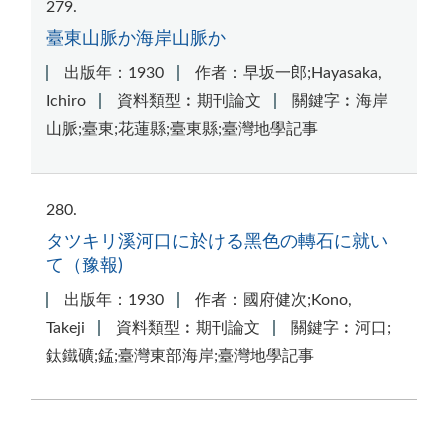
279
臺東山脈か海岸山脈か
出版年：1930
作者：早坂一郎;Hayasaka,
Ichiro
資料類型︰期刊論文
關鍵字︰海岸
山脈;臺東;花蓮縣;臺東縣;臺灣地學記事
280
タツキリ溪河口に於ける黑色の轉石に就い
て（豫報)
出版年：1930
作者：國府健次;Kono,
Takeji
資料類型︰期刊論文
關鍵字︰河口;
鈦鐵礦;錳;臺灣東部海岸;臺灣地學記事