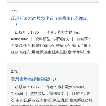
272
琉球石灰岩の貝類化石（臺灣產化石雜記
Ⅲ）
出版年：1936
作者：丹桂之助;Tan,
Keinosuke
資料類型︰期刊論文
關鍵字︰
石灰岩;化石;軟體動物化石;貝類化石;壽山;半屏山;
綠島;高雄市;屏東縣;臺東縣綠島鄉;臺灣地學記事
273
臺灣產岩石鑛物雜記(九)
出版年：1935
作者：市村毅;Ichimura,
Takeshi
資料類型︰期刊論文
關鍵字︰岩
石;堇青石;磷灰石;方解石;綠島;九份;臺東縣綠島鄉;