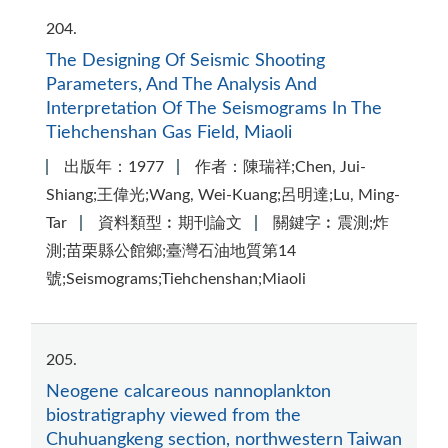
204
The Designing Of Seismic Shooting
Parameters, And The Analysis And
Interpretation Of The Seismograms In The
Tiehchenshan Gas Field, Miaoli
出版年：1977
作者：陳瑞祥;Chen, Jui-
Shiang;王偉光;Wang, Wei-Kuang;呂明達;Lu, Ming-
Tar
資料類型︰期刊論文
關鍵字︰震測;炸
測;苗栗縣公館鄉;臺灣石油地質第14
號;Seismograms;Tiehchenshan;Miaoli
205
Neogene calcareous nannoplankton
biostratigraphy viewed from the
Chuhuangkeng section, northwestern Taiwan