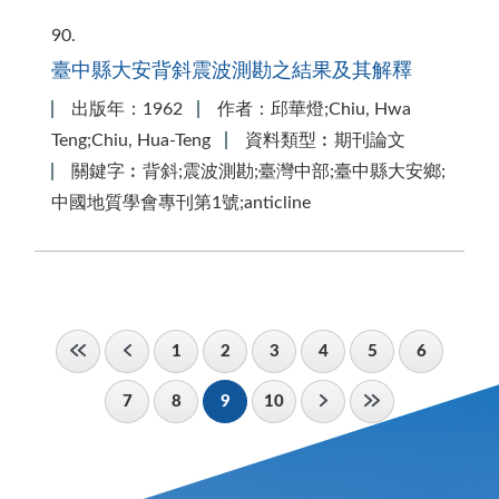
90
臺中縣大安背斜震波測勘之結果及其解釋
出版年：1962
作者：邱華燈;Chiu, Hwa
Teng;Chiu, Hua-Teng
資料類型︰期刊論文
關鍵字︰背斜;震波測勘;臺灣中部;臺中縣大安鄉;
中國地質學會專刊第1號;anticline
1
2
3
4
5
6
7
8
9
10