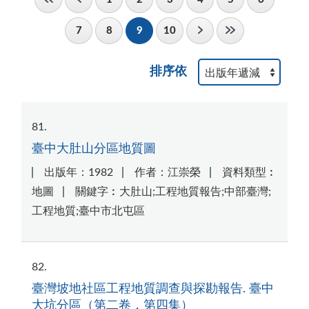
7
8
9
10
排序依
81
臺中大肚山分區地質圖
出版年：1982
作者：江崇榮
資料類型︰
地圖
關鍵字︰大肚山;工程地質報告;中部臺灣;
工程地質;臺中市北屯區
82
臺灣坡地社區工程地質調查與探勘報告. 臺中
大坑分區（第二卷，第四集）