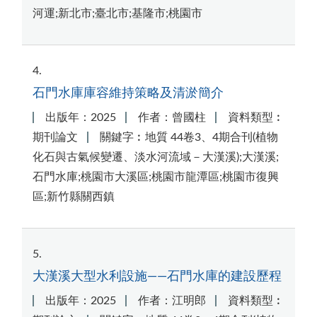
河運;新北市;臺北市;基隆市;桃園市
4
石門水庫庫容維持策略及清淤簡介
出版年：2025
作者：曾國柱
資料類型︰
期刊論文
關鍵字︰地質 44卷3、4期合刊(植物
化石與古氣候變遷、淡水河流域－大漢溪);大漢溪;
石門水庫;桃園市大溪區;桃園市龍潭區;桃園市復興
區;新竹縣關西鎮
5
大漢溪大型水利設施——石門水庫的建設歷程
出版年：2025
作者：江明郎
資料類型︰