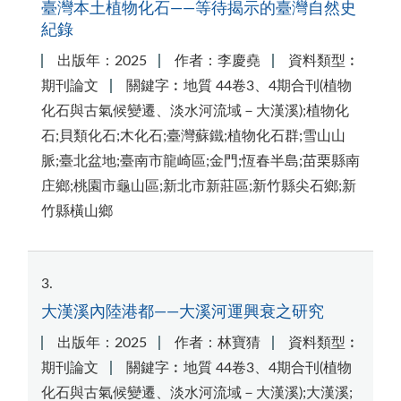
臺灣本土植物化石——等待揭示的臺灣自然史
紀錄
出版年：2025
作者：李慶堯
資料類型︰
期刊論文
關鍵字︰地質 44卷3、4期合刊(植物
化石與古氣候變遷、淡水河流域－大漢溪);植物化
石;貝類化石;木化石;臺灣蘇鐵;植物化石群;雪山山
脈;臺北盆地;臺南市龍崎區;金門;恆春半島;苗栗縣南
庄鄉;桃園市龜山區;新北市新莊區;新竹縣尖石鄉;新
竹縣橫山鄉
3
大漢溪內陸港都——大溪河運興衰之研究
出版年：2025
作者：林寶猜
資料類型︰
期刊論文
關鍵字︰地質 44卷3、4期合刊(植物
化石與古氣候變遷、淡水河流域－大漢溪);大漢溪;