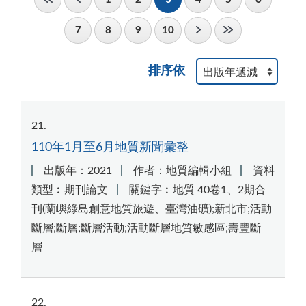
7
8
9
10
排序依
21
110年1月至6月地質新聞彙整
出版年：2021
作者：地質編輯小組
資料
類型︰期刊論文
關鍵字︰地質 40卷1、2期合
刊(蘭嶼綠島創意地質旅遊、臺灣油礦);新北市;活動
斷層;斷層;斷層活動;活動斷層地質敏感區;壽豐斷
層
22