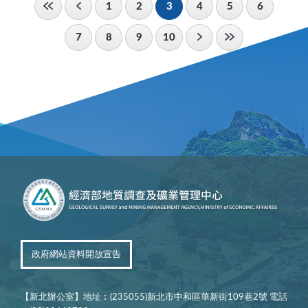
1
2
3
4
5
6
7
8
9
10
政府網站資料開放宣告
【新北辦公室】地址︰(235055)新北市中和區華新街109巷2號 電話