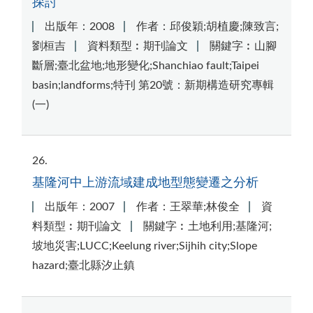
探討
出版年：2008
作者：邱俊穎;胡植慶;陳致言;
劉桓吉
資料類型︰期刊論文
關鍵字︰山腳
斷層;臺北盆地;地形變化;Shanchiao fault;Taipei
basin;landforms;特刊 第20號：新期構造研究專輯
(一)
26
基隆河中上游流域建成地型態變遷之分析
出版年：2007
作者：王翠華;林俊全
資
料類型︰期刊論文
關鍵字︰土地利用;基隆河;
坡地災害;LUCC;Keelung river;Sijhih city;Slope
hazard;臺北縣汐止鎮