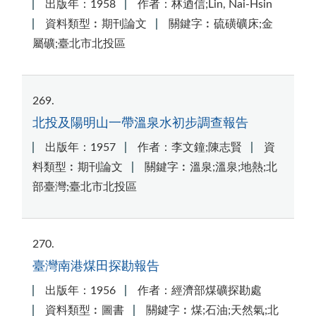
出版年：1958
作者：林迺信;Lin, Nai-Hsin
資料類型︰期刊論文
關鍵字︰硫磺礦床;金
屬礦;臺北市北投區
269
北投及陽明山一帶溫泉水初步調查報告
出版年：1957
作者：李文鐘;陳志賢
資
料類型︰期刊論文
關鍵字︰溫泉;溫泉;地熱;北
部臺灣;臺北市北投區
270
臺灣南港煤田探勘報告
出版年：1956
作者：經濟部煤礦探勘處
資料類型︰圖書
關鍵字︰煤;石油;天然氣;北