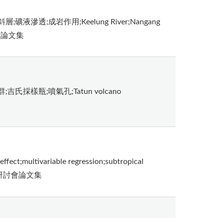
液滲透;成岩作用;Keelung River;Nangang
紀研討會論文集
氏採樣瓶;噴氣孔;Tatun volcano
ect;multivariable regression;subtropical
第四紀研討會論文集