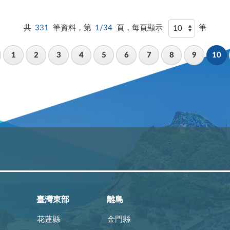
共
331
筆資料，第
1/34
頁，每頁顯示
筆
1
2
3
4
5
6
7
8
9
10
臺灣東部
離島
花蓮縣
金門縣