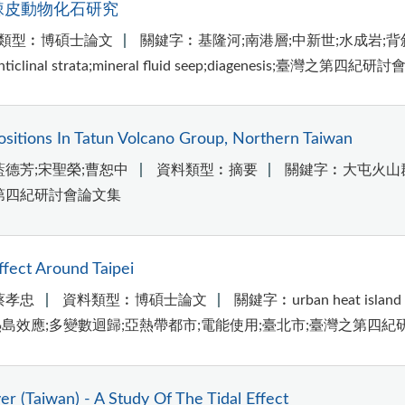
棘皮動物化石研究
類型︰博碩士論文
關鍵字︰基隆河;南港層;中新世;水成岩;背斜層;礦
ck;anticlinal strata;mineral fluid seep;diagenesis;臺灣之第四
sitions In Tatun Volcano Group, Northern Taiwan
藍德芳;宋聖榮;曹恕中
資料類型︰摘要
關鍵字︰大屯火山群;吉
s;臺灣之第四紀研討會論文集
ffect Around Taipei
蔡孝忠
資料類型︰博碩士論文
關鍵字︰urban heat island eff
aipei city;都市熱島效應;多變數迴歸;亞熱帶都市;電能使用;臺北市;臺灣之
er (Taiwan) - A Study Of The Tidal Effect