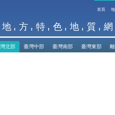
首頁
地
方
特
色
地
質
網
灣北部
臺灣中部
臺灣南部
臺灣東部
離