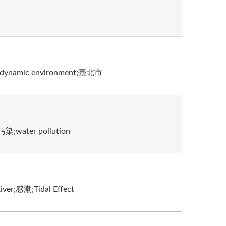
amic environment;臺北市
;water pollution
r;感潮;Tidal Effect