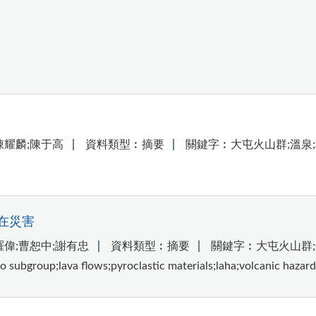
陳耀麟;陳于高
資料類型︰摘要
關鍵字︰大屯火山群;溫泉;穩定同位素;
在災害
羅偉;曹恕中;謝有忠
資料類型︰摘要
關鍵字︰大屯火山群;
cano subgroup;lava flows;pyroclastic materials;laha;vol