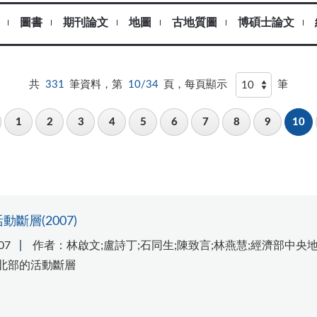
圖書
期刊論文
地圖
古地質圖
博碩士論文
共
331
筆資料，第
10/34
頁，每頁顯示
筆
1
2
3
4
5
6
7
8
9
10
斷層(2007)
07
作者：林啟文;盧詩丁;石同生;陳致言;林燕慧;經濟部中央
灣北部的活動斷層