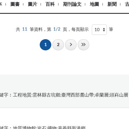
本
圖書
圖片
百科
期刊論文
地圖
新聞
共
11
筆資料，第
1/2
頁，每頁顯示
筆
1
2
鍵字︰工程地質;雲林縣古坑鄉;臺灣西部麓山帶;卓蘭層;頭嵙山層
鍵字︰地質博物館;岩石;礦物;嘉義縣新港鄉