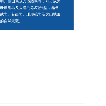
嶼、龜山島及其他諸島等，可分成火
珊瑚礁島及大陸島等3種類型，蘊含
武岩、花崗岩、珊瑚礁岩及火山地形
的自然景觀。