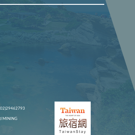
)29462793
 MINING