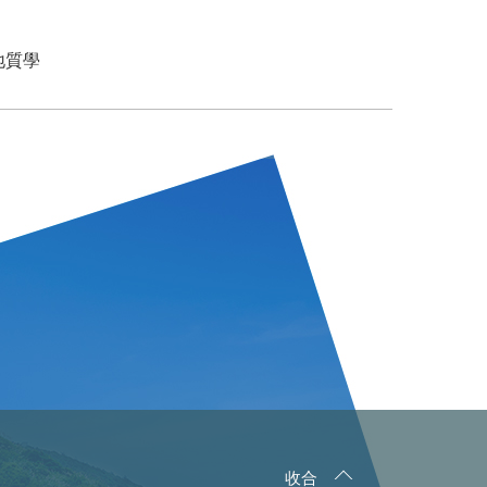
地質學
收合