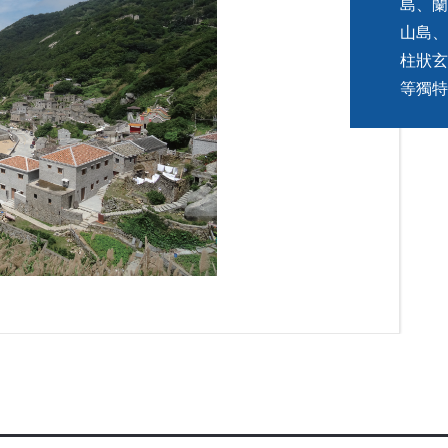
島、蘭
山島、
柱狀玄
等獨特