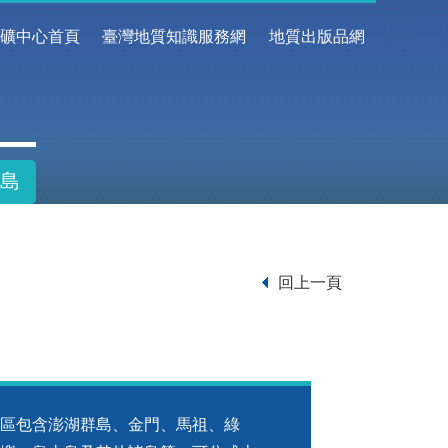
地礦中心首頁
臺灣地質知識服務網
地質出版品網
島
回上一頁
區包含澎湖群島、金門、馬祖、綠