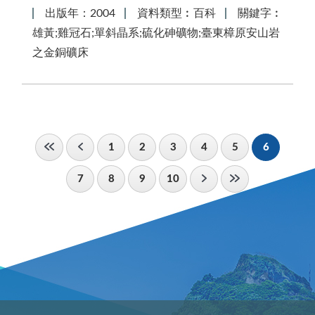
出版年：2004
資料類型︰百科
關鍵字︰
雄黃;雞冠石;單斜晶系;硫化砷礦物;臺東樟原安山岩
之金銅礦床
1
2
3
4
5
6
7
8
9
10