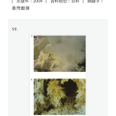
出版年：2004
資料類型︰百科
關鍵字︰
臺灣;斷層
59