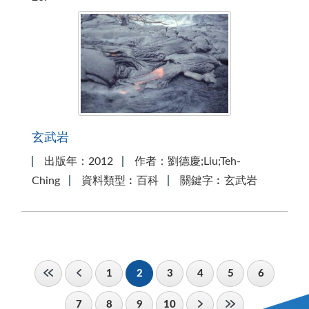
玄武岩
出版年：2012
作者：劉德慶;Liu;Teh-
Ching
資料類型︰百科
關鍵字︰玄武岩
1
2
3
4
5
6
7
8
9
10