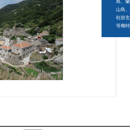
島、蘭
山島、
柱狀玄
等獨特