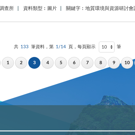
調查所
資料類型︰圖片
關鍵字︰地質環境與資源研討會論
共
133
筆資料，第
1/14
頁，每頁顯示
筆
1
2
3
4
5
6
7
8
9
10