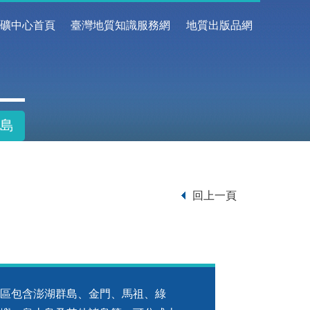
地礦中心首頁
臺灣地質知識服務網
地質出版品網
島
回上一頁
區包含澎湖群島、金門、馬祖、綠