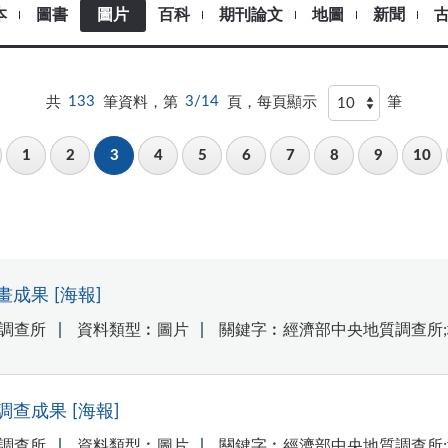
本
圖書
圖片
百科
期刊論文
地圖
新聞
共
133
筆資料，第
3/14
頁，每頁顯示
筆
1
2
3
4
5
6
7
8
9
10
成果 [海報]
調查所
資料類型︰圖片
關鍵字︰經濟部中央地質調查所;
查成果 [海報]
調查所
資料類型︰圖片
關鍵字︰經濟部中央地質調查所;