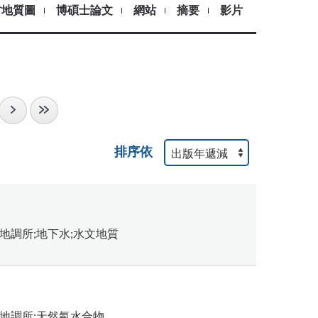
古地質圖
博碩士論文
網站
摘要
影片
排序依
地調所;地下水;水文地質
地調所;天然氣水合物