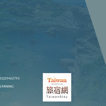
)29462793
 MINING