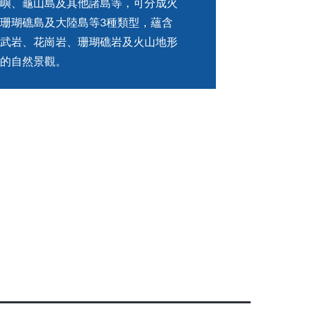
嶼、龜山島及其他諸島等，可分成火
珊瑚礁島及大陸島等3種類型，蘊含
武岩、花崗岩、珊瑚礁岩及火山地形
的自然景觀。