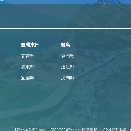
臺灣東部
離島
花蓮縣
金門縣
臺東縣
連江縣
宜蘭縣
澎湖縣
【新北辦公室】地址︰(235055)新北市中和區華新街109巷2號 電話︰(02