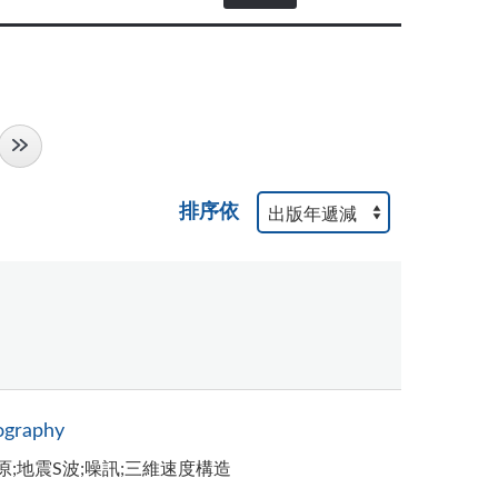
排序依
ography
;地震S波;噪訊;三維速度構造