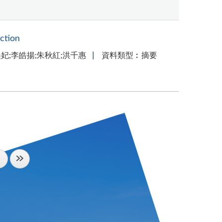
ction
ha;朱美妃;李皓揚;朱秋紅;洪千惠
資料類型︰摘要