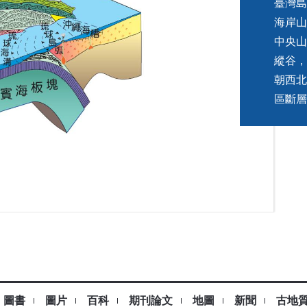
臺灣島
海岸山
中央山
縱谷，
朝西北
區斷層
圖書
圖片
百科
期刊論文
地圖
新聞
古地