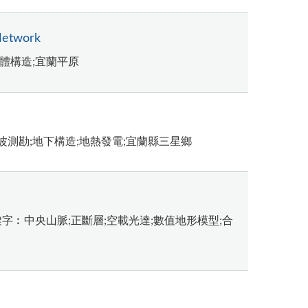
 Network
體構造;宜蘭平原
波測勘;地下構造;地熱發電;宜蘭縣三星鄉
字︰中央山脈;正斷層;空載光達;數值地形模型;合