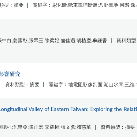
類型︰摘要
關鍵字︰彰化斷層;車籠埔斷層;八卦臺地;河階;濁
中白;姜國彰;張翠玉;陳柔妃;盧佳遇;胡植慶;牟鍾香
資料類型
影響研究
資料類型︰摘要
關鍵字︰地電阻影像剖面;湖山水庫;三維;
ongitudinal Valley of Eastern Taiwan: Exploring the Rela
劉聰桂;瓦里亞;陳正宏;李羅權;張文彥;賴慈華
資料類型︰摘要