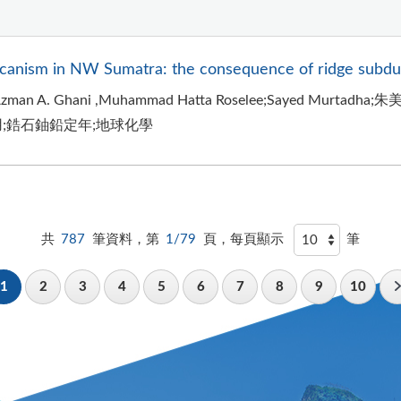
olcanism in NW Sumatra: the consequence of ridge subdu
 A. Ghani ,Muhammad Hatta Roselee;Sayed Murtad
;鋯石鈾鉛定年;地球化學
共
787
筆資料，第
1/79
頁，每頁顯示
筆
1
2
3
4
5
6
7
8
9
10