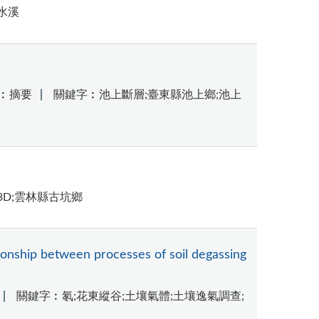
水溪
︰摘要
關鍵字︰池上斷層;臺東縣池上鄉;池上
3D;雲林縣古坑鄉
tionship between processes of soil degassing
關鍵字︰氡;花東縱谷;土壤氣體;土壤逸氣調查;