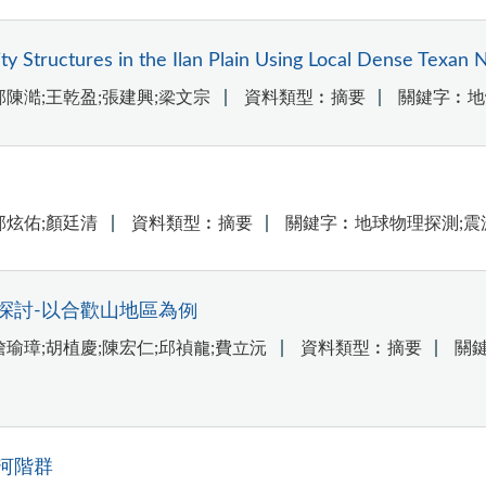
ity Structures in the Ilan Plain Using Local Dense Texan
郭陳澔;王乾盈;張建興;梁文宗
資料類型︰摘要
關鍵字︰地
郭炫佑;顏廷清
資料類型︰摘要
關鍵字︰地球物理探測;震
探討-以合歡山地區為例
詹瑜璋;胡植慶;陳宏仁;邱禎龍;費立沅
資料類型︰摘要
關鍵
河階群