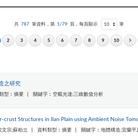
共
787
筆資料，第
1/79
頁，每頁顯示
筆
2
3
4
5
6
7
8
9
10
造之研究
類型︰摘要
關鍵字︰空載光達;三維數值分析
crust Structures in Ilan Plain using Ambient Noise Tom
梁文宗;蘇柏立
資料類型︰摘要
關鍵字︰地體構造;宜蘭平原