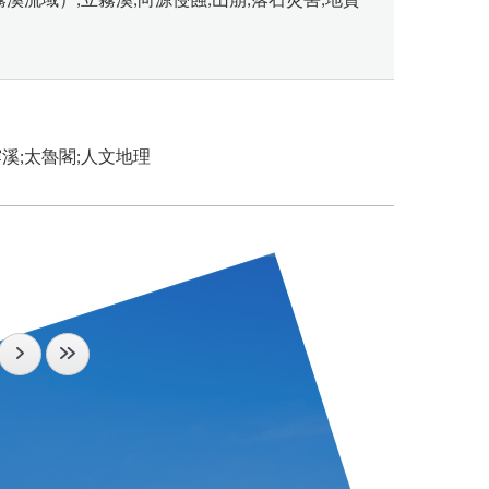
霧溪流域）;立霧溪;向源侵蝕;山崩;落石災害;地質
霧溪;太魯閣;人文地理