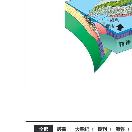
全部
叢書
大事紀
期刊
海報