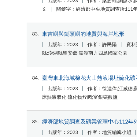
出版年：2023
作者：梁勝雄;劉彥求;陳
文
關鍵字︰經濟部中央地質調查所111年
83
東吉嶼與鋤頭嶼的地質與海岸地形
出版年：2023
作者：許民陽
資料
縣;澎湖縣望安鄉;澎湖南方四島國家公園
84
臺灣東北海域棉花火山熱液場址硫化礦
出版年：2023
作者：徐達偉;江威德;
床熱液礦化;硫化物煙囪;富銀磺酸鹽
85
經濟部地質調查及礦業管理中心112年9
出版年：2023
作者：地質編輯小組