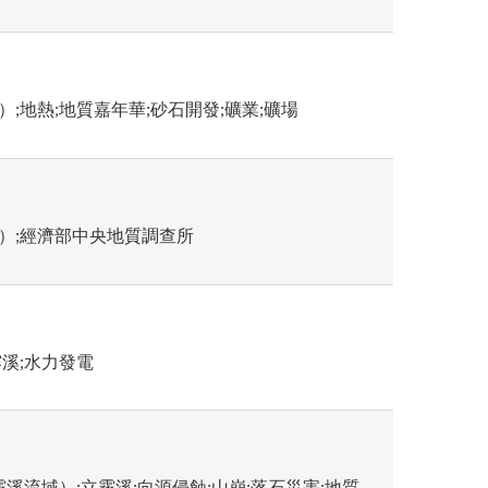
）;地熱;地質嘉年華;砂石開發;礦業;礦場
域）;經濟部中央地質調查所
霧溪;水力發電