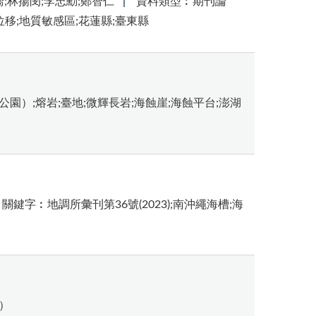
喬;林揚閔;李忠勳;鄭智仁
資料類型︰期刊論
位移;地質敏感區;花蓮縣;臺東縣
公園）;熔岩;臺地;微輝長岩;海蝕崖;海蝕平台;澎湖
關鍵字︰地調所彙刊第36號(2023);南沖繩海槽;海
域）