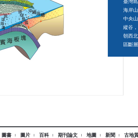
臺灣島
海岸山
中央山
縱谷，
朝西北
區斷層
圖書
圖片
百科
期刊論文
地圖
新聞
古地