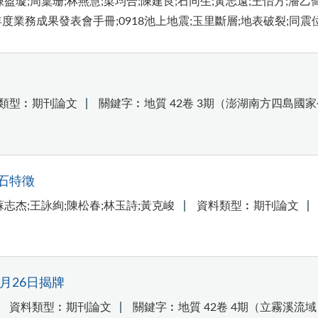
盈璇;周稟珊;林燕慧;梁均合;陳建良;石同生;黃志遠;王怡方;潘乙
度業務成果發表會手冊;0918池上地震;玉里斷層;地表破裂;同震
類型︰期刊論文
關鍵字︰地質 42卷 3期（澎湖南方四島國家
石特徵
蘇志杰;王詠絢;陳松春;林玉詩;黃克峻
資料類型︰期刊論文
月26日揭牌
資料類型︰期刊論文
關鍵字︰地質 42卷 4期（立霧溪流