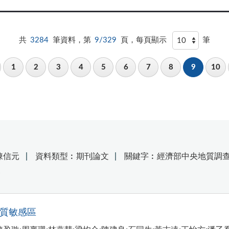
共
3284
筆資料，第
9/329
頁，每頁顯示
筆
1
2
3
4
5
6
7
8
9
10
陳信元
資料類型︰期刊論文
關鍵字︰經濟部中央地質調查
探
地質敏感區