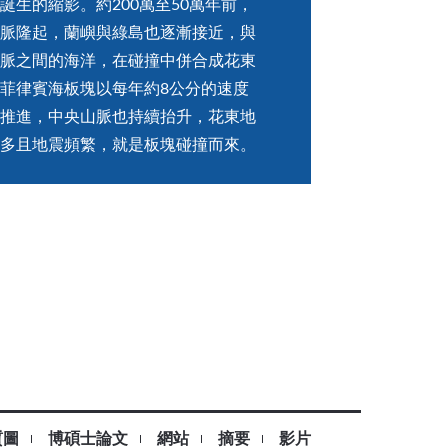
誕生的縮影。約200萬至50萬年前，
脈隆起，蘭嶼與綠島也逐漸接近，與
脈之間的海洋，在碰撞中併合成花東
菲律賓海板塊以每年約8公分的速度
推進，中央山脈也持續抬升，花東地
多且地震頻繁，就是板塊碰撞而來。
質圖
博碩士論文
網站
摘要
影片