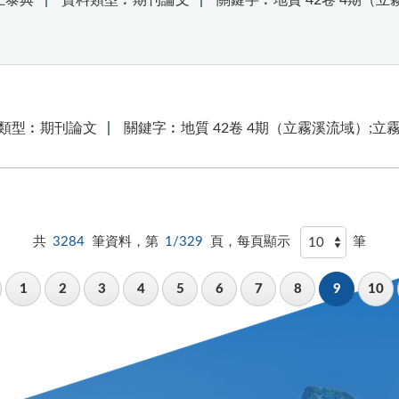
王泰典
資料類型︰期刊論文
關鍵字︰地質 42卷 4期（立
類型︰期刊論文
關鍵字︰地質 42卷 4期（立霧溪流域）;立
共
3284
筆資料，第
1/329
頁，每頁顯示
筆
1
2
3
4
5
6
7
8
9
10