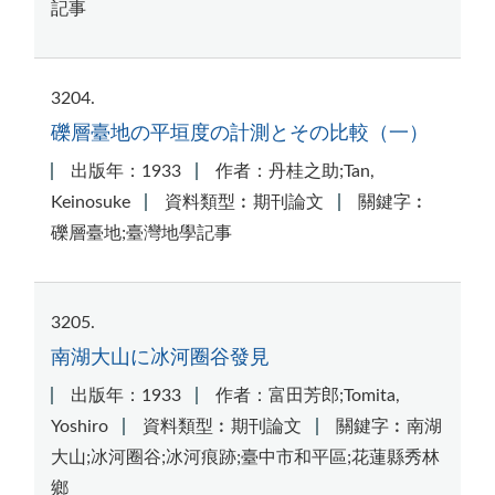
記事
3204
礫層臺地の平垣度の計測とその比較（一）
出版年：1933
作者：丹桂之助;Tan,
Keinosuke
資料類型︰期刊論文
關鍵字︰
礫層臺地;臺灣地學記事
3205
南湖大山に冰河圈谷發見
出版年：1933
作者：富田芳郎;Tomita,
Yoshiro
資料類型︰期刊論文
關鍵字︰南湖
大山;冰河圈谷;冰河痕跡;臺中市和平區;花蓮縣秀林
鄉