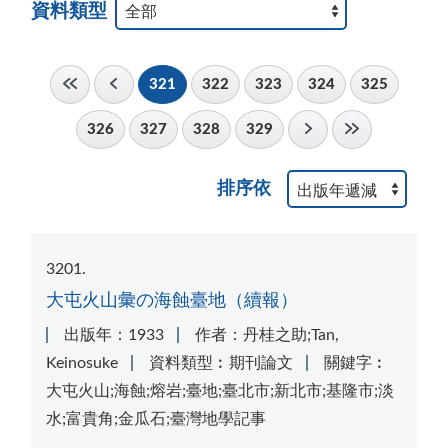
資料類型
321
322
323
324
325
326
327
328
329
排序依
3201
大屯火山彙の海蝕臺地（續報）
出版年：1933
作者：丹桂之助;Tan,
Keinosuke
資料類型︰期刊論文
關鍵字︰
大屯火山;海蝕;熔岩;臺地;臺北市;新北市;基隆市;淡
水;富貴角;金瓜石;臺灣地學記事