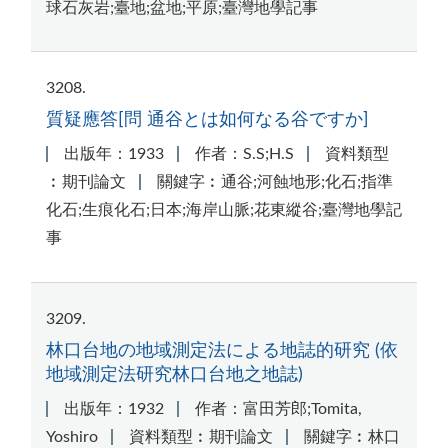
球石灰岩;臺地;盆地;平原;臺灣地學記事
3208
質疑應答[問 通谷とは如何なる谷ですか]
出版年：1933
作者：S.S;H.S
資料類型
︰期刊論文
關鍵字︰通谷;河蝕地形;化石;指準
化石;生痕化石;日本;海岸山脈;花東縱谷;臺灣地學記
事
3209
林口台地の地域測定法による地誌的研究 (依
地域測定法研究林口台地之地誌)
出版年：1932
作者：富田芳郎;Tomita,
Yoshiro
資料類型︰期刊論文
關鍵字︰林口