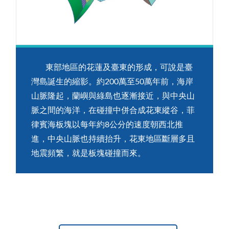
東部地區的花蓮及臺東的形成，可說是臺
灣島誕生的縮影。約200萬至50萬年前，海岸
山脈隆起，蘭嶼與綠島也逐漸接近，與中央山
脈之間的海洋，在碰撞中併合成花東縱谷，菲
律賓海板塊以每年約8公分的速度朝西北推
進，中央山脈也持續抬升，花東地區斷層多且
地震頻繁，就是板塊碰撞而來。