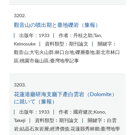
3202
觀音山の噴出期と臺地礫岩（豫報）
出版年：1933
作者：丹桂之助;Tan,
Keinosuke
資料類型︰期刊論文
關鍵字︰
觀音山;大屯火山群;林口台地;礫層臺地;新北市林口
區;桃園市龜山區;臺灣地學記事
3203
花蓮港廳研海支廳下產白雲岩（Dolomite）
に就いて（豫報）
出版年：1933
作者：國府健次;Kono,
Takeji
資料類型︰期刊論文
關鍵字︰白雲
岩;結晶石灰岩層;經濟價值;花蓮縣秀林鄉;臺灣地學