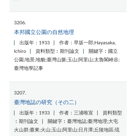
3206
本邦國立公園の自然地理
出版年：1933
作者：早坂一郎;Hayasaka,
Ichiro
資料類型︰期刊論文
關鍵字︰國立
公園;地景;地貌;臺灣山脈;玉山;阿里山;太魯閣峽谷;
臺灣地學記事
3207
臺灣地誌の研究（その二）
出版年：1933
作者：三浦唯宣
資料類型
︰期刊論文
關鍵字︰臺灣地誌;臺灣地理;大屯
火山群;臺東;火山;玉山;阿里山;日月潭;丘陵地區;琉